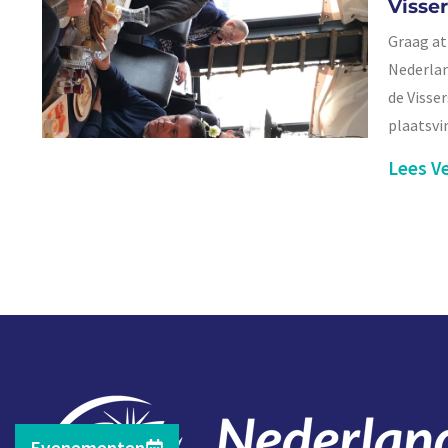
Visse
Graag at
Nederlan
de Visse
plaatsvi
Lees Ve
Evenementen