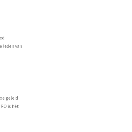
oed
e leden van
oe geleid
RO is hét