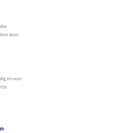
ndse
ndere door
dig en voor
ette
en