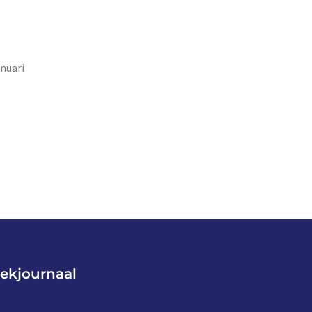
e
anuari
ekjournaal