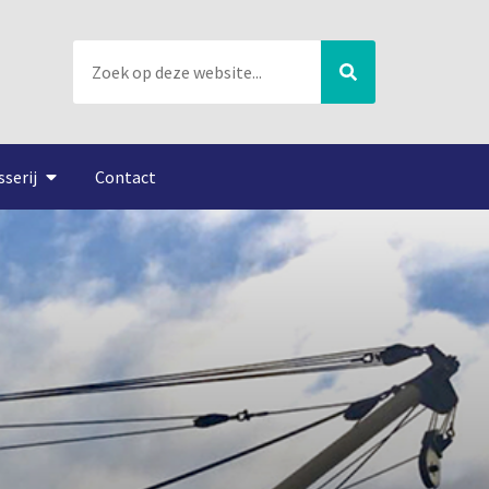
sserij
Contact