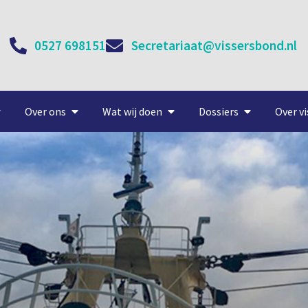
0527 698151
Secretariaat@vissersbond.nl
Over ons
Wat wij doen
Dossiers
Over vi