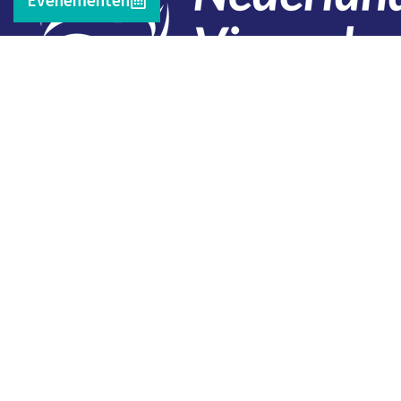
Contact
Telefoon: 0527 698151
E-mail: secretariaat@vissersbond.nl
Adres: Het spijk 20, 8321 WT Urk