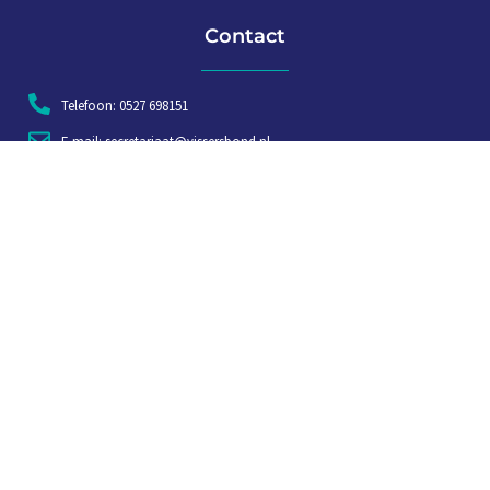
Contact
Telefoon: 0527 698151
E-mail: secretariaat@vissersbond.nl
Adres: Het spijk 20, 8321 WT Urk
Aanmelden voor weekjournaal