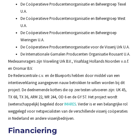
De Coöperatieve Producentenorganisatie en Beheergroep Texel
U.A.
De Coöperatieve Producentenorganisatie en Beheergroep West
U.A.
De Coöperatieve Producentenorganisatie en Beheergroep
Wieringen U.A.
De Coöperatieve Producentenorganisatie voor de Visserij Urk U.A.
De Internationale Garnalen Producenten Organisatie Rousant U.A.
Medeaanvragers zijn Visveiling Urk B.V., Visafslag Hollands Noorden v.o.f.
en Oromar B.V.
De Rederscentrale c.v. en de Blueports hebben door middel van een
intentieverklaring aangegeven nauw betrokken te willen worden bij dit
project. De deelnemende kotters die op zee testen uitvoeren zijn: UK 45,
TX 68, TX 36, ARM 22, WR 244, OD 6 en de GY 57. Het project wordt
(wetenschappelijk) begeleid door
IMARES
. Verder is er een belangrijke rol
weggelegd voor netspecialisten van de verschillende visserij coöperaties
in Nederland en andere visserijbedrijven.
Financiering