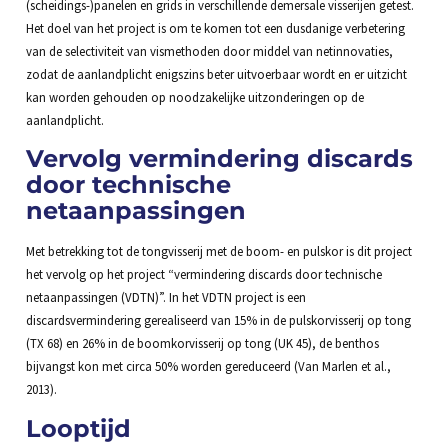
(scheidings-)panelen en grids in verschillende demersale visserijen getest.
Het doel van het project is om te komen tot een dusdanige verbetering
van de selectiviteit van vismethoden door middel van netinnovaties,
zodat de aanlandplicht enigszins beter uitvoerbaar wordt en er uitzicht
kan worden gehouden op noodzakelijke uitzonderingen op de
aanlandplicht.
Vervolg vermindering discards
door technische
netaanpassingen
Met betrekking tot de tongvisserij met de boom- en pulskor is dit project
het vervolg op het project “vermindering discards door technische
netaanpassingen (VDTN)”. In het VDTN project is een
discardsvermindering gerealiseerd van 15% in de pulskorvisserij op tong
(TX 68) en 26% in de boomkorvisserij op tong (UK 45), de benthos
bijvangst kon met circa 50% worden gereduceerd (Van Marlen et al.,
2013).
Looptijd