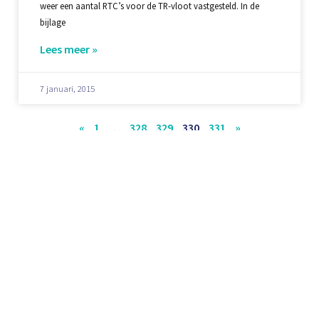
weer een aantal RTC’s voor de TR-vloot vastgesteld. In de
bijlage
Lees meer »
7 januari, 2015
«
1
…
328
329
330
331
»