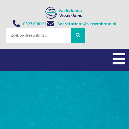
0527 698151
Secretariaat@vissersbond.nl