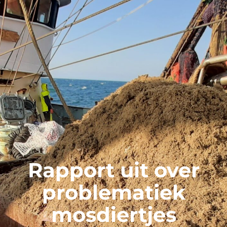
Rapport uit over
problematiek
mosdiertjes