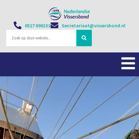
0527 698151
Secretariaat@vissersbond.nl