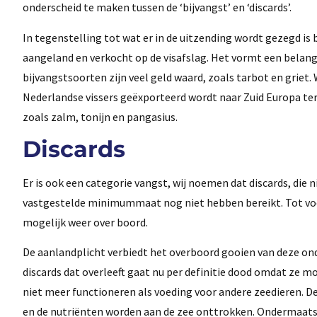
onderscheid te maken tussen de ‘bijvangst’ en ‘discards’.
In tegenstelling tot wat er in de uitzending wordt gezegd i
aangeland en verkocht op de visafslag. Het vormt een belan
bijvangstsoorten zijn veel geld waard, zoals tarbot en griet
Nederlandse vissers geëxporteerd wordt naar Zuid Europa t
zoals zalm, tonijn en pangasius.
Discards
Er is ook een categorie vangst, wij noemen dat discards, die
vastgestelde minimummaat nog niet hebben bereikt. Tot voo
mogelijk weer over boord.
De aanlandplicht verbiedt het overboord gooien van deze ond
discards dat overleeft gaat nu per definitie dood omdat ze m
niet meer functioneren als voeding voor andere zeedieren. D
en de nutriënten worden aan de zee onttrokken. Ondermaatse