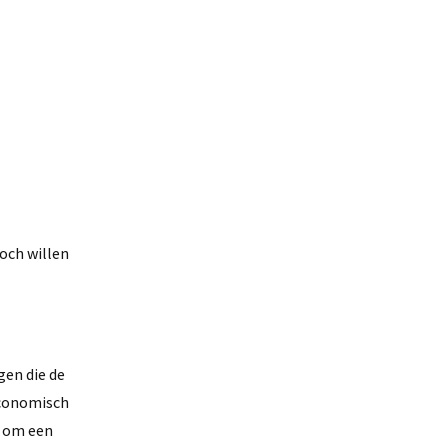
Toch willen
gen die de
economisch
g om een