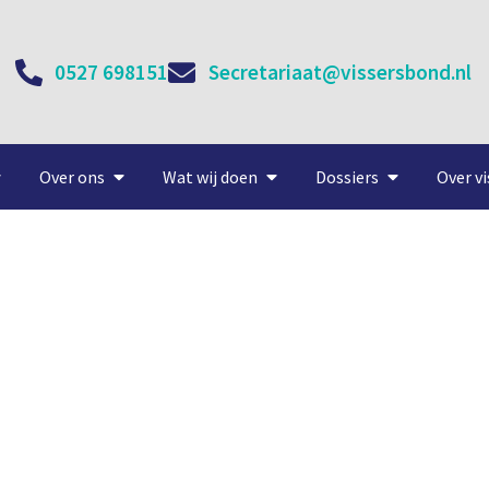
0527 698151
Secretariaat@vissersbond.nl
Over ons
Wat wij doen
Dossiers
Over vi