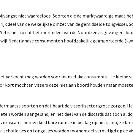
s bijvangst niet waardeloos. Soorten die de marktwaardige maat h
grijk deel van de wekelijkse omzet van de gemiddelde tongvisser.
. Wel is het zo dat het merendeel van de Noordzeevis gevangen doo
erwijl Nederlandse consumenten hoofdzakelijk geïmporteerde (kwe
 niet verkocht mag worden voor menselijke consumptie: te kleine vi
r kort mochten vissers deze niet aan boord houden maar moeste
ermaatse soorten en dat baart de visserijsector grote zorgen. He
oeten worden aangeland, en het deel van de discards dat toch al d
eze discards nemen kostbare ruimte in beslag op het schip, ze bre
 scholletjes en tongetjes worden momenteel vernietigd op de vi