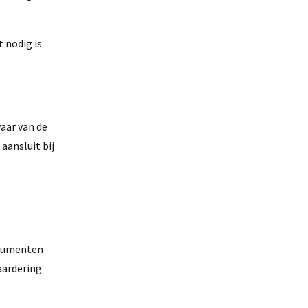
 nodig is
aar van de
aansluit bij
nsumenten
aardering