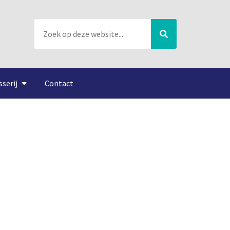
sserij
Contact