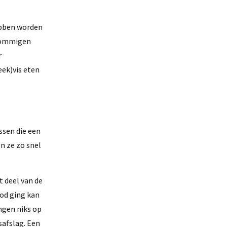
ebben worden
 Sommigen
r
ek)vis eten
ssen die een
n ze zo snel
t deel van de
ood ging kan
ngen niks op
safslag. Een