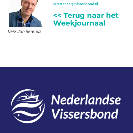
secretariaat@vissersbond.nl
.
<< Terug naar het
Weekjournaal
Derk Jan Berends