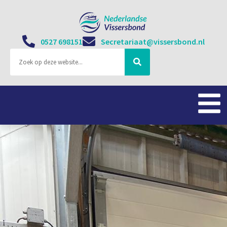
0527 698151
Secretariaat@vissersbond.nl