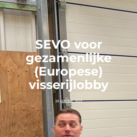
SEVO voor
gezamenlijke
(Europese)
visserijlobby
24 oktober, 2019