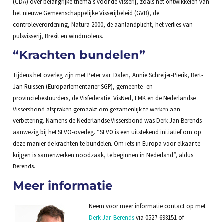
(CDA) over belangrijke thema’s voor de visserij, zoals het ontwikkelen van
het nieuwe Gemeenschappelijke Visserijbeleid (GVB), de
controleverordening, Natura 2000, de aanlandplicht, het verlies van
pulsvisserij, Brexit en windmolens.
“Krachten bundelen”
Tijdens het overleg zijn met Peter van Dalen, Annie Schreijer-Pierik, Bert-
Jan Ruissen (Europarlementariër SGP), gemeente- en
provinciebestuurders, de Visfederatie, VisNed, EMK en de Nederlandse
Vissersbond afspraken gemaakt om gezamenlijk te werken aan
verbetering. Namens de Nederlandse Vissersbond was Derk Jan Berends
aanwezig bij het SEVO-overleg. “SEVO is een uitstekend initiatief om op
deze manier de krachten te bundelen. Om iets in Europa voor elkaar te
krijgen is samenwerken noodzaak, te beginnen in Nederland”, aldus
Berends.
Meer informatie
Neem voor meer informatie contact op met
Derk Jan Berends
via 0527-698151 of