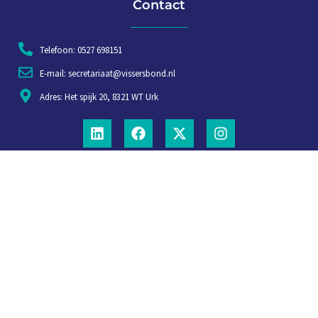
Contact
Telefoon: 0527 698151
E-mail: secretariaat@vissersbond.nl
Adres: Het spijk 20, 8321 WT Urk
Aanmelden voor weekjournaal