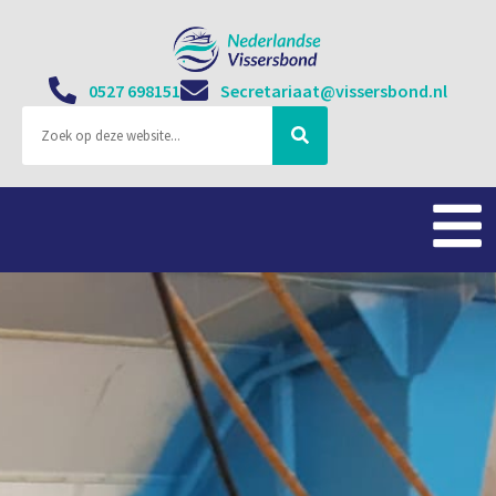
0527 698151
Secretariaat@vissersbond.nl