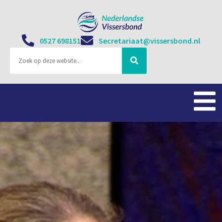
0527 698151
Secretariaat@vissersbond.nl