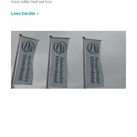
maar oefen leert wel hoe
Lees Verder »
Ki
20
af