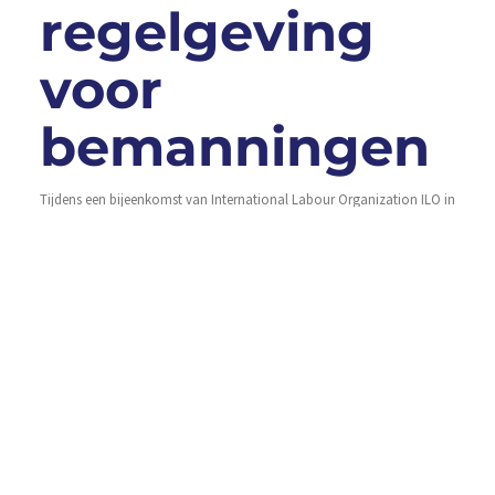
regelgeving
voor
bemanningen
Tijdens een bijeenkomst van International Labour Organization ILO in
Genève, hebben vertegenwoordigers van regeringen, werknemers en
werkgevers een gezamenlijke verklaring opgesteld over de rechten van
bemanningsleden en universele arbo-regelgeving. Namens de
visserijsector waren afgevaardigden van Europêche
vertegenwoordigd, onder wie voorzitter
Lees Verder »
Versterking