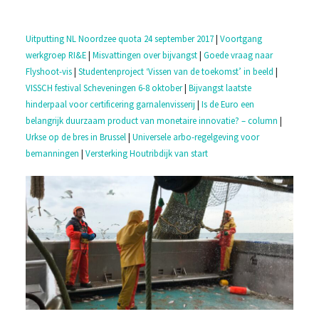
Uitputting NL Noordzee quota 24 september 2017
|
Voortgang
werkgroep RI&E
|
Misvattingen over bijvangst
|
Goede vraag naar
Flyshoot-vis
|
Studentenproject ‘Vissen van de toekomst’ in beeld
|
VISSCH festival Scheveningen 6-8 oktober
|
Bijvangst laatste
hinderpaal voor certificering garnalenvisserij
|
Is de Euro een
belangrijk duurzaam product van monetaire innovatie? – column
|
Urkse op de bres in Brussel
|
Universele arbo-regelgeving voor
bemanningen
|
Versterking Houtribdijk van start