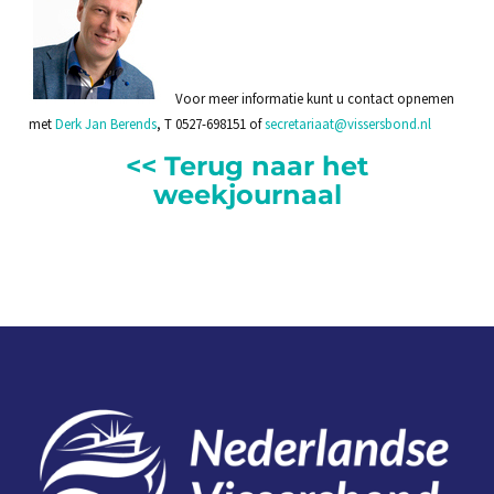
Voor meer informatie kunt u contact opnemen
met
Derk Jan Berends
, T 0527-698151 of
secretariaat@vissersbond.nl
<< Terug naar het
weekjournaal