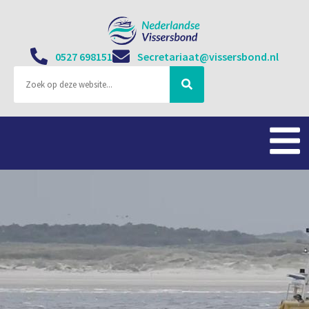
0527 698151
Secretariaat@vissersbond.nl