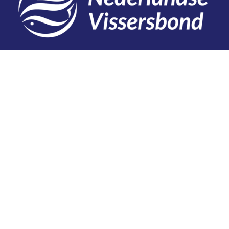
Contact
Telefoon: 0527 698151
E-mail: secretariaat@vissersbond.nl
Adres: Het spijk 20, 8321 WT Urk
Aanmelden voor weekjournaal