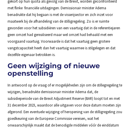
gekort op hun quota als gevolg van de Brexit, worden geconfronteerd
met flinke financiële uitdagingen. Demissionair minister Adema
benadrukte dat hij begaan is met de visserijsector en zich inzet voor
maatwerk bij de afhandeling van de stilligregeling. Zo is er ruimte
gevonden voor het subsidiëren van een vaartuig dat in de referentiejaren
geen omzet had gerealiseerd maar wel omzet had behaald met een
voorgaand vaartuig. Voorwaarde is dat het vaartuig geen grotere
vangstcapaciteit heeft dan het vaartuig waarmee is stilgelegen en dat
dezelfde eigenaar betrokken is.
Geen wijziging of nieuwe
openstelling
In antwoord op de vraag of er mogelijkheden zijn om de stillegregeling te
wijzigen, benadrukte demissionair minister Adema dat, de
subsidieperiode van de Brexit Adjustment Reserve (BAR) loopt tot en met
31 december 2023, waardoor alle uitgaven voor deze datum moeten zijn
afgerond. Een eventuele wijziging of heropening van de stilligregeling zou
goedkeuring van de Europese Commissie vereisen, wat het
onwaarschijnlijk maakt dat de benodigde middelen vóór de einddatum