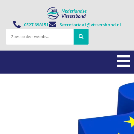
0527 698151
Secretariaat@vissersbond.nl