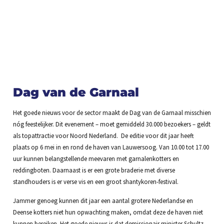
Dag van de Garnaal
Het goede nieuws voor de sector maakt de Dag van de Garnaal misschien
nóg feestelijker. Dit evenement – moet gemiddeld 30.000 bezoekers – geldt
als topattractie voor Noord Nederland. De editie voor dit jaar heeft
plaats op 6 mei in en rond de haven van Lauwersoog. Van 10.00 tot 17.00
uur kunnen belangstellende meevaren met garnalenkotters en
reddingboten. Daarnaast is er een grote braderie met diverse
standhouders is er verse vis en een groot shantykoren-festival.
Jammer genoeg kunnen dit jaar een aantal grotere Nederlandse en
Deense kotters niet hun opwachting maken, omdat deze de haven niet
kunnen bereiken. Het goede nieuws is dat demissionair minister Schultz