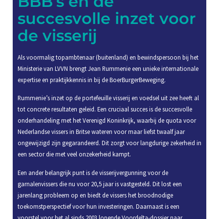
BBB’s en de
succesvolle inzet voor
de visserij
Als voormalig topambtenaar (buitenland) en bewindspersoon bij het
Ministerie van LVVN brengt Jean Rummenie een unieke internationale
expertise en praktijkkennis in bij de BoerBurgerBeweging.
Rummenie’s inzet op de portefeuille visserij en voedsel uit zee heeft al
tot concrete resultaten geleid. Een cruciaal succes is de succesvolle
onderhandeling met het Verenigd Koninkrijk, waarbij de quota voor
Nederlandse vissers in Britse wateren voor maar liefst twaalf jaar
ongewijzigd zijn gegarandeerd. Dit zorgt voor langdurige zekerheid in
een sector die met veel onzekerheid kampt.
Een ander belangrijk punt is de visserijvergunning voor de
garnalenvissers die nu voor 20,5 jaar is vastgesteld. Dit lost een
jarenlang probleem op en biedt de vissers het broodnodige
toekomstperspectief voor hun investeringen. Daarnaast is een
voorstel voor het al sinds 2003 lopende Voordelta-dossier naar