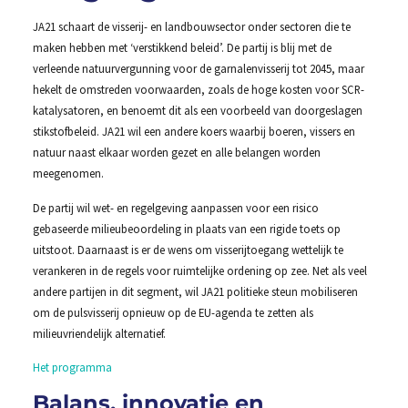
JA21 schaart de visserij- en landbouwsector onder sectoren die te
maken hebben met ‘verstikkend beleid’. De partij is blij met de
verleende natuurvergunning voor de garnalenvisserij tot 2045, maar
hekelt de omstreden voorwaarden, zoals de hoge kosten voor SCR-
katalysatoren, en benoemt dit als een voorbeeld van doorgeslagen
stikstofbeleid. JA21 wil een andere koers waarbij boeren, vissers en
natuur naast elkaar worden gezet en alle belangen worden
meegenomen.
De partij wil wet- en regelgeving aanpassen voor een risico
gebaseerde milieubeoordeling in plaats van een rigide toets op
uitstoot. Daarnaast is er de wens om visserijtoegang wettelijk te
verankeren in de regels voor ruimtelijke ordening op zee. Net als veel
andere partijen in dit segment, wil JA21 politieke steun mobiliseren
om de pulsvisserij opnieuw op de EU-agenda te zetten als
milieuvriendelijk alternatief.
Het programma
Balans, innovatie en