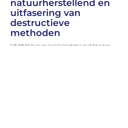
natuurherstellend en
uitfasering van
destructieve
methoden
Volt stelt dat de zee een cruciaal ecosysteem is en wil dat er meer
onderzoek wordt gedaan naar de invloed van economische activiteit
op de natuur. De partij wil visserij blijvend verbieden in windparken op
zee en deze gebruiken als herstelgebied.
Volt zet in op een natuurherstellende visserij die ecologische grenzen
respecteert. De partij pleit voor een Europees verbod op schadelijke
visserijpraktijken zoals overbevissing en ondersteunt vissers die kiezen
voor duurzame methoden. Volt wil dat Nederland de internationale
afspraak handhaaft om 30% van het Nederlandse Noordzeegebied in
2030 als beschermd natuurgebied aan te wijzen. De partij wil
bodemberoerende visserij en andere destructieve visserijmethoden
stapsgewijs uitfaseren in alle maritiem beschermde gebieden. Ten