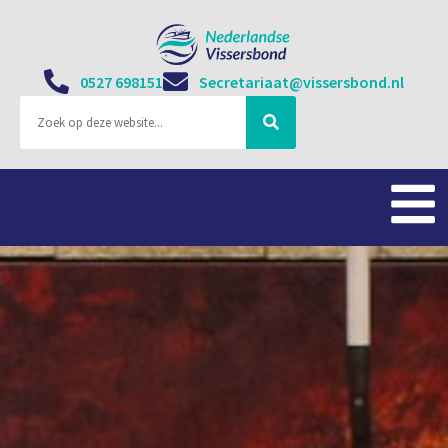
0527 698151
Secretariaat@vissersbond.nl