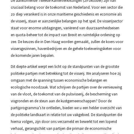
De aankomende Tweede Kamerverkiezingen (29 oktober) zijn van
cruciaal belang voor de toekomst van Nederland. Voor een sector die
zo diep verankerd is in onze maritieme geschiedenis en economie als
de visserij, staan er aanzienlijke belangen op het spel. De visserijsector
staat voor enorme uitdagingen, variërend van duurzaamheidseisen
en quota-beheer tot de impact van Brexit en ruimtelijke ordening op
zee. De keuzes die in Den Haag worden gemaakt, zullen de koers voor
vissersgezinnen, havenbedrijven en de gehele toeleveringsketen voor
de komende jaren bepalen.
Dit diepte-artikel werpt een licht op de standpunten van de grootste
politieke partijen met betrekking tot de visserij. We analyseren hoe zij
omgaan met de spanning tussen economische belangen en
ecologische noodzaak. Wat schrijven de partijen over de vernieuwing
van de vloot, de toekomst van de pulsvisserij, de bescherming van
visgronden en de steun aan de kustgemeenschappen? Door de
partijprogramma’s te ontleden, bieden we u een helder overzicht van
de politieke landkaart in relatie tot uw vakgebied. De standpunten die
hierna volgen, zijn door ons verzameld en bewerkt tot een lopend
verhaal, gerangschikt van partijen die primair de economische