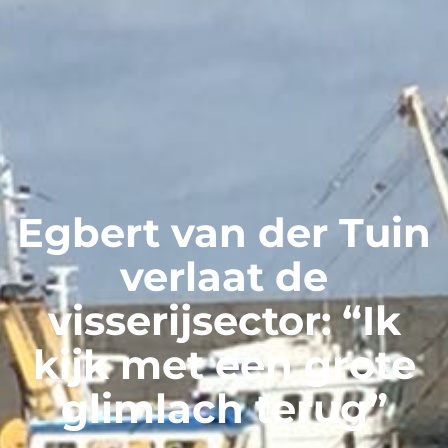
Egbert van der Tuin
verlaat de
visserijsector: “Ik
kijk met een grote
glimlach terug”