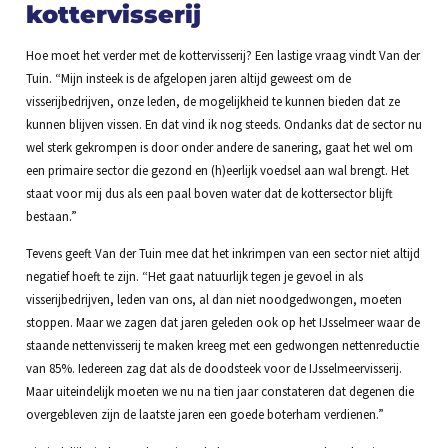
kottervisserij
Hoe moet het verder met de kottervisserij? Een lastige vraag vindt Van der
Tuin. “Mijn insteek is de afgelopen jaren altijd geweest om de
visserijbedrijven, onze leden, de mogelijkheid te kunnen bieden dat ze
kunnen blijven vissen. En dat vind ik nog steeds. Ondanks dat de sector nu
wel sterk gekrompen is door onder andere de sanering, gaat het wel om
een primaire sector die gezond en (h)eerlijk voedsel aan wal brengt. Het
staat voor mij dus als een paal boven water dat de kottersector blijft
bestaan.”
Tevens geeft Van der Tuin mee dat het inkrimpen van een sector niet altijd
negatief hoeft te zijn. “Het gaat natuurlijk tegen je gevoel in als
visserijbedrijven, leden van ons, al dan niet noodgedwongen, moeten
stoppen. Maar we zagen dat jaren geleden ook op het IJsselmeer waar de
staande nettenvisserij te maken kreeg met een gedwongen nettenreductie
van 85%. Iedereen zag dat als de doodsteek voor de IJsselmeervisserij.
Maar uiteindelijk moeten we nu na tien jaar constateren dat degenen die
overgebleven zijn de laatste jaren een goede boterham verdienen.”