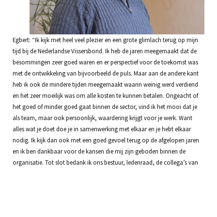
Egbert: “Ik kijk met heel veel plezier en een grote glimlach terug op mijn
tijd bij de Nederlandse Vissersbond. Ik heb de jaren meegemaakt dat de
besommingen zeer goed waren en er perspectief voor de toekomst was
met de ontwikkeling van bijvoorbeeld de puls. Maar aan de andere kant
heb ik ook de mindere tijden meegemaakt waarin weinig werd verdiend
en het zeer moeilijk was om alle kosten te kunnen betalen. Ongeacht of
het goed of minder goed gaat binnen de sector, vind ik het mooi dat je
als team, maar ook persoonlijk, waardering krijgt voor je werk. Want
alles wat je doet doe je in samenwerking met elkaar en je hebt elkaar
nodig. Ik kijk dan ook met een goed gevoel terug op de afgelopen jaren
en ik ben dankbaar voor de kansen die mij zijn geboden binnen de
organisatie. Tot slot bedank ik ons bestuur, ledenraad, de collega’s van
Team Nederlandse Vissersbond, maar zeker ook de individuele leden,
hartelijk voor de prettige samenwerking de afgelopen jaren en het
vertrouwen dat in mij is gesteld. Ik wens de Nederlandse Vissersbond en
haar achterban alle goeds toe en zal de ontwikkelingen binnen de