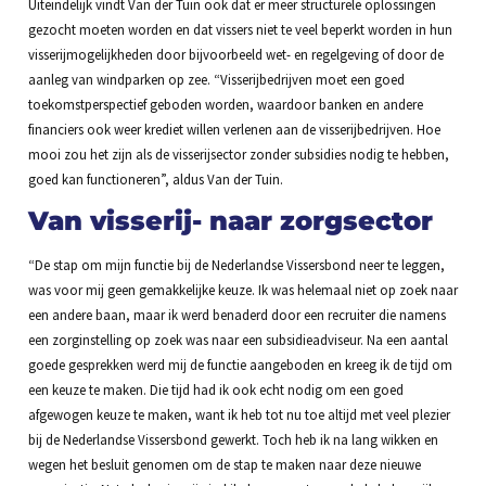
Uiteindelijk vindt Van der Tuin ook dat er meer structurele oplossingen
gezocht moeten worden en dat vissers niet te veel beperkt worden in hun
visserijmogelijkheden door bijvoorbeeld wet- en regelgeving of door de
aanleg van windparken op zee. “Visserijbedrijven moet een goed
toekomstperspectief geboden worden, waardoor banken en andere
financiers ook weer krediet willen verlenen aan de visserijbedrijven. Hoe
mooi zou het zijn als de visserijsector zonder subsidies nodig te hebben,
goed kan functioneren”, aldus Van der Tuin.
Van visserij- naar zorgsector
“De stap om mijn functie bij de Nederlandse Vissersbond neer te leggen,
was voor mij geen gemakkelijke keuze. Ik was helemaal niet op zoek naar
een andere baan, maar ik werd benaderd door een recruiter die namens
een zorginstelling op zoek was naar een subsidieadviseur. Na een aantal
goede gesprekken werd mij de functie aangeboden en kreeg ik de tijd om
een keuze te maken. Die tijd had ik ook echt nodig om een goed
afgewogen keuze te maken, want ik heb tot nu toe altijd met veel plezier
bij de Nederlandse Vissersbond gewerkt. Toch heb ik na lang wikken en
wegen het besluit genomen om de stap te maken naar deze nieuwe