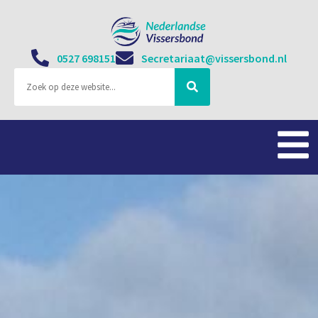
0527 698151
Secretariaat@vissersbond.nl