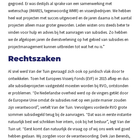
gegroeid. Er was destijds al sprake van een samenwerking met
wetenschap (IMARES, tegenwoordig WMR) en visserijbedrijven. We hebben
heel wat projecten met succes uitgevoerd en de jaren daarna is het aantal
projecten alleen maar groter geworden. Leden wisten ons steeds beter te
vinden voor hulp en advies bij het aanvragen van subsidies. Zo hebben
we de afgelopen jaren de dienstverlening op het gebied van subsidies en
projectmanagement kunnen uitbreiden tot wat het nu is.”
Rechtszaken
Al snel werd Van der Tuin gevraagd zich ook op juridisch vlak door te
ontwikkelen. Toen het Europees Visserij Fonds (EVF) in 2015 afliep en dus
alle subsidieprojecten vastgesteld moesten worden bij RVO, ontstonden
er problemen. “De Nederlandse overheid werd op de vingers getikt door
de Europese Unie omdat de subsidies niet op een juiste manier zouden
zijn verantwoord”, vertelt Van der Tuin. Vervolgens vorderde RVO grote
sommen subsidiegeld terug bij de aanvragers. “Dat was in eerste instantie
natuurlijk best wel schrikken hier intern, ook bij het bestuur”, legt Van der
Tuin uit. “Eerst komt dan natuurlijk de vraag op of wij ons werk wel goed
hebben gedaan. Wij zorgden voor de verantwoording. Derk Jan Berends,