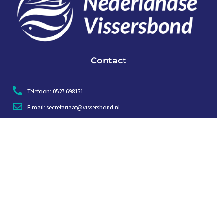
Contact
Telefoon: 0527 698151
E-mail: secretariaat@vissersbond.nl
Adres: Het spijk 20, 8321 WT Urk
Aanmelden voor weekjournaal