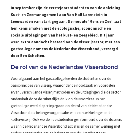
In september zijn de eerstejaars studenten van de opleiding
Kust- en Zeemanagement aan Van Hall Larenstein in
Leeuwarden van start gegaan. De module ‘Mens en Zee’ laat
hen kennismaken met de ecologische, economische en
sociale uitdagingen van het kust- en zeegebied. Dit jaar
werd extra aandacht besteed aan de visserijsector, met een
gastcollege namens de Nederlandse Vissersbond, verzorgd
door Ben Scholten.
De rol van de Nederlandse Vissersbond
Voorafgaand aan het gastcollege leerden de studenten over de
basisprincipes van visserij, waaronder de noodzaak en voordelen
ervan, verschillende visserijmethoden en de uitdagingen die de sector
ondervindt door de ruimtelijke druk op de Noordzee. In het
gastcollege werd dieper ingegaan op de rol van de Nederlandse
Vissersbond als belangenorganisatie en de ontwikkelingen in de
kottervisserij. Ook werden de studenten geïnformeerd over de dossiers
waarin de Nederlandse Vissersbond actief is en de samenwerking met
andere organisaties om de belangen van de visserijsector te