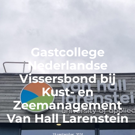
Gastcollege
Nederlandse
Vissersbond bij
Kust- en
Zeemanagement
Van Hall Larenstein
19 september, 2024