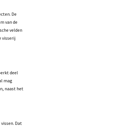
ecten. De
em van de
sche velden
visserij
perkt deel
ral mag
en, naast het
 vissen. Dat