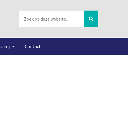
sserij
Contact