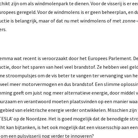
ikt zijn om als windmolenpark te dienen. Voor de visserij is er
Europees geregeld. Voor de windmolens is er geen beheerplan, en 
ctie is belangrijk, maar of dat nu met windmolens of met zonne-
ers.
lemma wat recent is veroorzaakt door het Europees Parlement. De 
tie, door het sparen van heel veel brandstof. Ze hebben veel gel
eine stroompulsjes om de vis beter te vangen ter vervanging van he
t veel meer motorvermogen en dus brandstof. Een slimme oplossin
ming geeft om juist nog meer alternatieve energie, door middel 
duurzaam en verantwoord moeten plaatsvinden op een manier waa
 gebied van elektrische energie verder ontwikkelen. Misschien zijn
 ‘TESLA’ op de Noordzee. Het is goed mogelijk dat de benodigde st
t kan bijtanken, is het ook mogelijk dat een vissersschip aan een
om een pulsvisserij nog verder te innoveren?