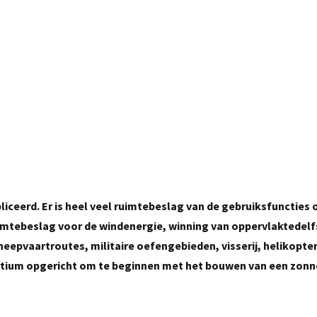
iceerd. Er is heel veel ruimtebeslag van de gebruiksfuncties 
imtebeslag voor de windenergie, winning van oppervlaktedelf
heepvaartroutes, militaire oefengebieden, visserij, helikopte
rtium opgericht om te beginnen met het bouwen van een zonn