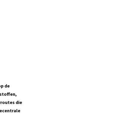
op de
stoffen,
rroutes die
ecentrale