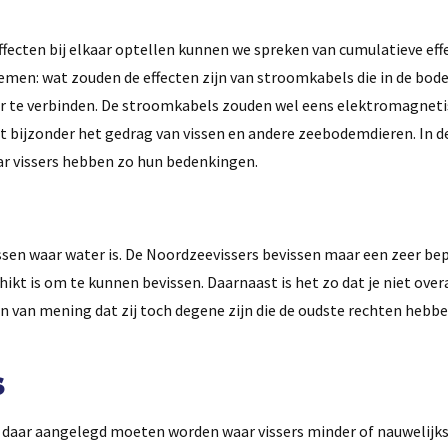
ecten bij elkaar optellen kunnen we spreken van cumulatieve eff
oemen: wat zouden de effecten zijn van stroomkabels die in de bod
r te verbinden. De stroomkabels zouden wel eens elektromagneti
t bijzonder het gedrag van vissen en andere zeebodemdieren. In de 
ar vissers hebben zo hun bedenkingen.
ssen waar water is. De Noordzeevissers bevissen maar een zeer be
kt is om te kunnen bevissen. Daarnaast is het zo dat je niet ove
ijn van mening dat zij toch degene zijn die de oudste rechten hebb
s
t daar aangelegd moeten worden waar vissers minder of nauwelijks