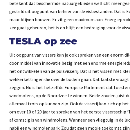
betekent dat beschermde natuurgebieden wellicht meer gesch
gesteld uit oogpunt van beheer van de visbestanden. Dat is 
maar blijven bouwen. Er zit geen maximum aan. Energieprodu
zee gaat gebeuren, het is en blijft een bedreiging voor de viss
TESLA op zee
Uit oogpunt van vissers kun je ook spreken van een enorm di
door middel van innovatie bezig met een enorme energiereduc
het ontwikkelen van de pulsvisserij. Dat is het vissen met kl
wekkerkettingen die over de bodem gaan. Dat laatste vraag
zeggen. Nu is het hetzelfde Europese Parlement dat toestem
windmolens, op de Noordzee te winnen. Beide zouden juist 
allemaal trots op kunnen zijn. Ook de visserij kan zich op het
om over 10 of 20 jaar te spreken van het eerste vissersschip
afkomstig is van windmolens. Wanneer een vliegtuig in de luch
nabij een windmolenpark. Zou dat geen mooie toekomst zijn 