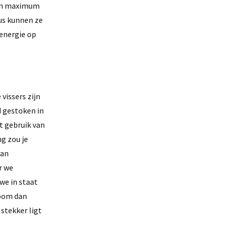
 een maximum
dus kunnen ze
energie op
vissers zijn
d gestoken in
t gebruik van
g zou je
van
r we
 we in staat
room dan
 stekker ligt