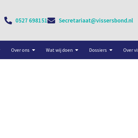
0527 698151
Secretariaat@vissersbond.nl
Over ons
Wat wij doen
Dossiers
Over vi