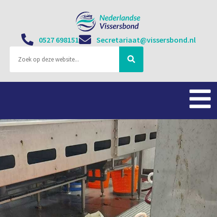
0527 698151
Secretariaat@vissersbond.nl