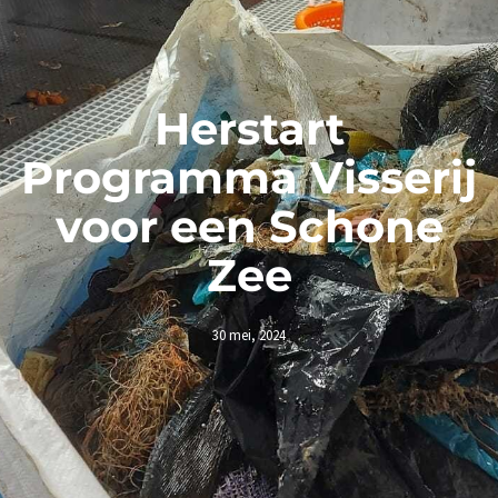
Herstart
Programma Visserij
voor een Schone
Zee
30 mei, 2024