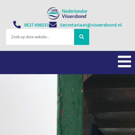
0527 698151
Secretariaat@vissersbond.nl