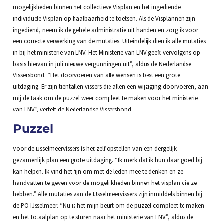
mogelijkheden binnen het collectieve Visplan en het ingediende
individuele Visplan op haalbaarheid te toetsen. Als de Visplannen zijn
ingediend, neem ik de gehele administratie uit handen en zorg ik voor
een correcte verwerking van de mutaties. Uiteindelijk dien ik alle mutaties
in bij het ministerie van LNV. Het Ministerie van LNV geeft vervolgens op
basis hiervan in juli nieuwe vergunningen uit”, aldus de Nederlandse
Vissersbond. “Het doorvoeren van alle wensen is best een grote
uitdaging. Er zijn tientallen vissers die allen een wijziging doorvoeren, aan
mij de taak om de puzzel weer compleet te maken voor het ministerie
van LNV”, vertelt de Nederlandse Vissersbond.
Puzzel
Voor de IJsselmeervissers is het zelf opstellen van een dergelijk
gezamenlijk plan een grote uitdaging. “Ik merk dat ik hun daar goed bij
kan helpen. Ik vind het fijn om met de leden mee te denken en ze
handvatten te geven voor de mogelijkheden binnen het visplan die ze
hebben.” Alle mutaties van de IJsselmeervissers zijn inmiddels binnen bij
de PO IJsselmeer. “Nu is het mijn beurt om de puzzel compleet te maken
en het totaalplan op te sturen naar het ministerie van LNV”, aldus de