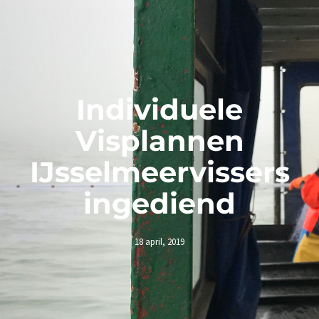
Individuele
Visplannen
IJsselmeervissers
ingediend
18 april, 2019