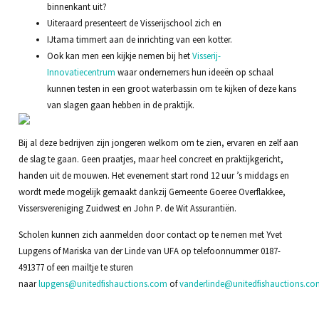
binnenkant uit?
Uiteraard presenteert de Visserijschool zich en
IJtama timmert aan de inrichting van een kotter.
Ook kan men een kijkje nemen bij het
Visserij-
Innovatiecentrum
waar ondernemers hun ideeën op schaal
kunnen testen in een groot waterbassin om te kijken of deze kans
van slagen gaan hebben in de praktijk.
Bij al deze bedrijven zijn jongeren welkom om te zien, ervaren en zelf aan
de slag te gaan. Geen praatjes, maar heel concreet en praktijkgericht,
handen uit de mouwen. Het evenement start rond 12 uur ’s middags en
wordt mede mogelijk gemaakt dankzij Gemeente Goeree Overflakkee,
Vissersvereniging Zuidwest en John P. de Wit Assurantiën.
Scholen kunnen zich aanmelden door contact op te nemen met Yvet
Lupgens of Mariska van der Linde van UFA op telefoonnummer 0187-
491377 of een mailtje te sturen
naar
lupgens@unitedfishauctions.com
of
vanderlinde@unitedfishauctions.co