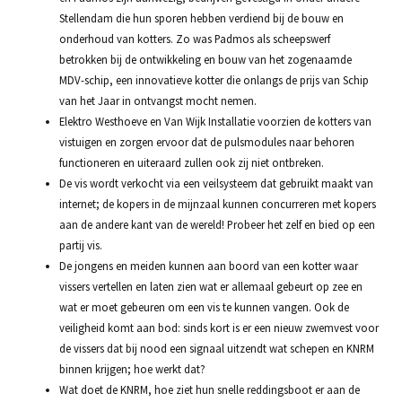
Stellendam die hun sporen hebben verdiend bij de bouw en
onderhoud van kotters. Zo was Padmos als scheepswerf
betrokken bij de ontwikkeling en bouw van het zogenaamde
MDV-schip, een innovatieve kotter die onlangs de prijs van Schip
van het Jaar in ontvangst mocht nemen.
Elektro Westhoeve en Van Wijk Installatie voorzien de kotters van
vistuigen en zorgen ervoor dat de pulsmodules naar behoren
functioneren en uiteraard zullen ook zij niet ontbreken.
De vis wordt verkocht via een veilsysteem dat gebruikt maakt van
internet; de kopers in de mijnzaal kunnen concurreren met kopers
aan de andere kant van de wereld! Probeer het zelf en bied op een
partij vis.
De jongens en meiden kunnen aan boord van een kotter waar
vissers vertellen en laten zien wat er allemaal gebeurt op zee en
wat er moet gebeuren om een vis te kunnen vangen. Ook de
veiligheid komt aan bod: sinds kort is er een nieuw zwemvest voor
de vissers dat bij nood een signaal uitzendt wat schepen en KNRM
binnen krijgen; hoe werkt dat?
Wat doet de KNRM, hoe ziet hun snelle reddingsboot er aan de