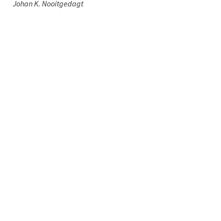
Johan K. Nooitgedagt
Contact
Telefoon: 0527 698151