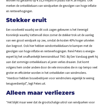
worden nu geraamd op € 35,5 miljard in plaats van € 26 miljard. Ook
merken de ontwikkelaars van windparken de gevolgen van hoge inflatie
en renteverhogingen.
Stekker eruit
Een voorbeeld waarbij we dit ook zagen gebeuren is het Verenigd
Koninkrijk waarbij Vattenvall deze zomer de stekker trok uit de aanleg
van een groot windpark op zee, omdat de kosten 40% hoger uitvielen
dan begroot. Ook hier hebben windontwikkelaars te kampen met de
gevolgen van hoge inflatie en renteverhogingen. René Peters is energie-
expert bij het onafhankelijk kennisinstituut TNO. Bij Een Vandaag geeft hij
aan dat sommige ontwikkelaars al jaren verlies draaien. Dat komt
volgens hem onder andere door de vele innovaties die in rap tempo veel
groter en efficiënter worden in het ontwikkelen van windmolens.
“Hierdoor hebben bouwbedrijven voor windmolens eigenlijk te weinig
terugverdientijd”, legt Peters uit.
Alleen maar verliezers
“Het blijkt maar weer dat de grootschalige uitrol van windparken voor