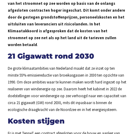
van het stroomnet op zee worden op basis van de onlangs
afgesloten contracten hoger ingeschat. Dit komt onder andere
door de gestegen grondstoffenprijzen, personeelskosten en het
uitsluiten van leveranciers uit risicolanden. In het
Klimaatakkoord is afgesproken dat de kosten van het
stroomnet op zee net als op het land uit de tarieven zullen
worden betaald
.
21 Gigawatt rond 2030
De grote klimaatambities van Nederland maakt dat ze inzet op ten
minste 55% emissiereductie van broeikasgassen in 2030 ten opzichte van
1990. Om deze ambities waar te kunnen maken wordt hard ingezet op het
realiseren van windenergie op zee. Daarom heeft het kabinet in 2022 de
doelstellingen voor windenergie op zee verhoogd naar een capaciteit van
circa 21 gigawatt (GW) rond 2030, mits dit inpasbaar is binnen de
ecologische draagkracht van de Noordzee en in het energiesysteem.
Kosten stijgen
Er is met TenneT een contract afgesloten voor de bouw en aanleg van