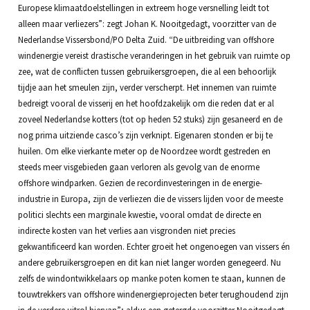
Europese klimaatdoelstellingen in extreem hoge versnelling leidt tot
alleen maar verliezers”: zegt Johan K. Nooitgedagt, voorzitter van de
Nederlandse Vissersbond/PO Delta Zuid. “De uitbreiding van offshore
windenergie vereist drastische veranderingen in het gebruik van ruimte op
zee, wat de conflicten tussen gebruikersgroepen, die al een behoorlijk
tijdje aan het smeulen zijn, verder verscherpt. Het innemen van ruimte
bedreigt vooral de visserij en het hoofdzakelijk om die reden dat er al
zoveel Nederlandse kotters (tot op heden 52 stuks) zijn gesaneerd en de
nog prima uitziende casco’s zijn verknipt. Eigenaren stonden er bij te
huilen. Om elke vierkante meter op de Noordzee wordt gestreden en
steeds meer visgebieden gaan verloren als gevolg van de enorme
offshore windparken. Gezien de recordinvesteringen in de energie-
industrie in Europa, zijn de verliezen die de vissers lijden voor de meeste
politici slechts een marginale kwestie, vooral omdat de directe en
indirecte kosten van het verlies aan visgronden niet precies
gekwantificeerd kan worden. Echter groeit het ongenoegen van vissers én
andere gebruikersgroepen en dit kan niet langer worden genegeerd. Nu
zelfs de windontwikkelaars op manke poten komen te staan, kunnen de
touwtrekkers van offshore windenergieprojecten beter terughoudend zijn
in de verdere uitrol hiervan”; aldus een getergde voorzitter Nooitgedagt