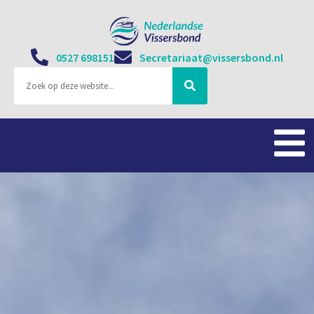
0527 698151
Secretariaat@vissersbond.nl