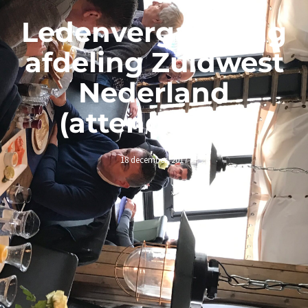
Ledenvergadering
afdeling Zuidwest
Nederland
(attendering)
18 december, 2017