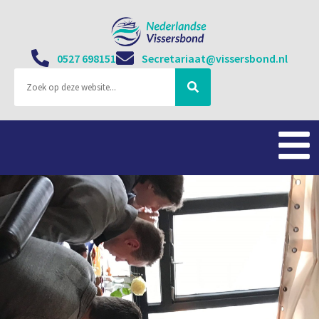
0527 698151
Secretariaat@vissersbond.nl