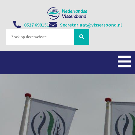
0527 698151
Secretariaat@vissersbond.nl