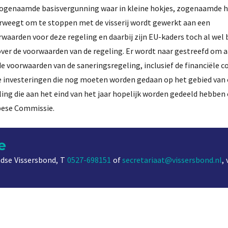
de zogenaamde basisvergunning waar in kleine hokjes, zogenaamde
overweegt om te stoppen met de visserij wordt gewerkt aan een
waarden voor deze regeling en daarbij zijn EU-kaders toch al wel
over de voorwaarden van de regeling. Er wordt naar gestreefd om 
 de voorwaarden van de saneringsregeling, inclusief de financiële
 investeringen die nog moeten worden gedaan op het gebied van o
ling die aan het eind van het jaar hopelijk worden gedeeld hebben
opese Commissie.
e
dse Vissersbond, T
0527-698151
of
secretariaat@vissersbond.nl
,