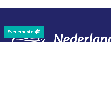
Evenementen
Contact
Telefoon: 0527 698151
E-mail: secretariaat@vissersbond.nl
Adres: Het spijk 20, 8321 WT Urk