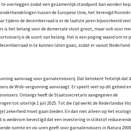
, te overleggen zodat een gezamenlijk standpunt kan worden bepa
de onderhandelingen tussen de Europese Unie, het Verenigd Koninkri
 tijdens de decemberraad is er de laatste jaren bijvoorbeeld vee
rs is het belang voor de demersale vloot groot, maar ook voor me
ortvisserij is de soort van belang. Het is een poging waard om te
decemberraad in te kunnen laten gaan, zodat er vanuit Nederland
ning aanvraag voor garnalenvisserij. Dat betekent feitelijk dat 
ers de Wnb-vergunning aanvraagt. Er speelt veel op dit gebied en
envissers. Onlangs heeft de Staatssecretaris aangegeven de
en tot uiterlijk 1 juli 2025. Tot die tijd werkt de Nederlandse Vi
e) zekerheid moet gaan bieden. En dan niet alleen op het ecologi
 is wederom bevestigd dat een investering in stikstof reducerend
ende ruimte en vis-uren geeft voor garnalenvissers in Natura 200