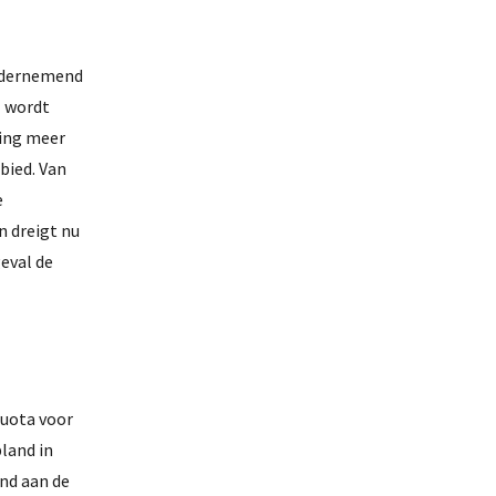
Ondernemend
l wordt
ting meer
bied. Van
e
n dreigt nu
geval de
Quota voor
land in
nd aan de