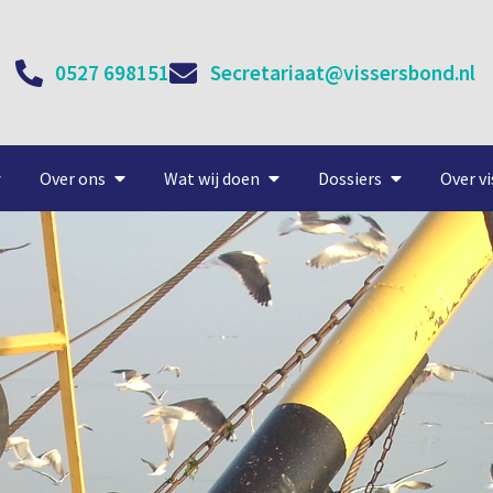
0527 698151
Secretariaat@vissersbond.nl
Over ons
Wat wij doen
Dossiers
Over vi