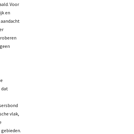
ald. Voor
jk en
l aandacht
er
 proberen
 geen
de
 dat
ssersbond
sche vlak,
e
0 gebieden.