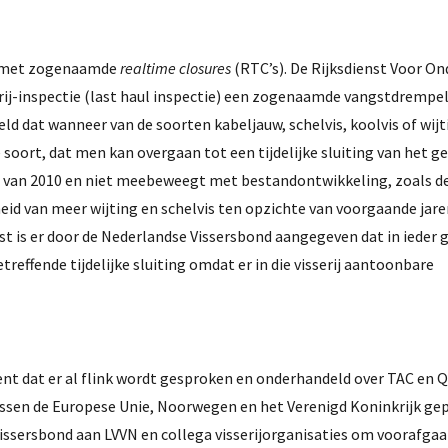
d met zogenaamde
realtime closures
(RTC’s). De Rijksdienst Voor 
erij-inspectie (last haul inspectie) een zogenaamde vangstdrempe
eld dat wanneer van de soorten kabeljauw, schelvis, koolvis of wij
oort, dat men kan overgaan tot een tijdelijke sluiting van het ge
rt van 2010 en niet meebeweegt met bestandontwikkeling, zoals d
id van meer wijting en schelvis ten opzichte van voorgaande jare
ast is er door de Nederlandse Vissersbond aangegeven dat in ieder 
effende tijdelijke sluiting omdat er in die visserij aantoonbare
kent dat er al flink wordt gesproken en onderhandeld over TAC en 
ussen de Europese Unie, Noorwegen en het Verenigd Koninkrijk gep
issersbond aan LVVN en collega visserijorganisaties om voorafgaa