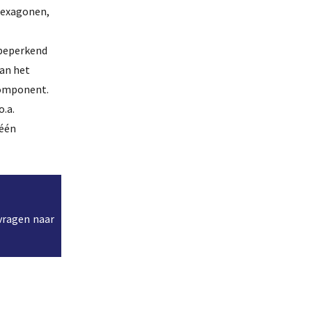
 hexagonen,
 beperkend
aan het
 component.
.a.
 één
 vragen naar