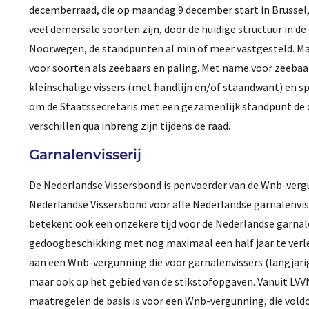
decemberraad, die op maandag 9 december start in Brussel
veel demersale soorten zijn, door de huidige structuur in 
Noorwegen, de standpunten al min of meer vastgesteld. Maar
voor soorten als zeebaars en paling. Met name voor zeebaa
kleinschalige vissers (met handlijn en/of staandwant) en sp
om de Staatssecretaris met een gezamenlijk standpunt de 
verschillen qua inbreng zijn tijdens de raad.
Garnalenvisserij
De Nederlandse Vissersbond is penvoerder van de Wnb-vergun
Nederlandse Vissersbond voor alle Nederlandse garnalenviss
betekent ook een onzekere tijd voor de Nederlandse garnal
gedoogbeschikking met nog maximaal een half jaar te verleng
aan een Wnb-vergunning die voor garnalenvissers (langjarig
maar ook op het gebied van de stikstofopgaven. Vanuit LVVN
maatregelen de basis is voor een Wnb-vergunning, die voldo