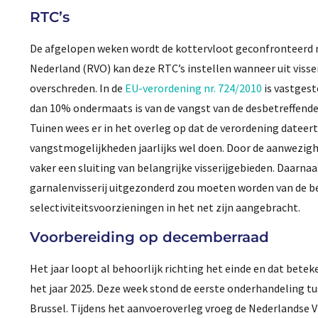
RTC’s
De afgelopen weken wordt de kottervloot geconfronteer
Nederland (RVO) kan deze RTC’s instellen wanneer uit viss
overschreden. In de
EU-verordening nr. 724/2010
is vastgest
dan 10% ondermaats is van de vangst van de desbetreffende s
Tuinen wees er in het overleg op dat de verordening datee
vangstmogelijkheden jaarlijks wel doen. Door de aanwezighe
vaker een sluiting van belangrijke visserijgebieden. Daarna
garnalenvisserij uitgezonderd zou moeten worden van de betr
selectiviteitsvoorzieningen in het net zijn aangebracht.
Voorbereiding op decemberraad
Het jaar loopt al behoorlijk richting het einde en dat bete
het jaar 2025. Deze week stond de eerste onderhandeling t
Brussel. Tijdens het aanvoeroverleg vroeg de Nederlandse V