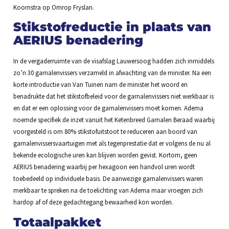
Koornstra op Omrop Fryslan.
Stikstofreductie in plaats van
AERIUS benadering
In de vergaderruimte van de visafslag Lauwersoog hadden zich inmiddels
zo’n 30 garnalenvissers verzameld in afwachting van de minister. Na een
korte introductie van Van Tuinen nam de minister het woord en
benadrukte dat het stikstofbeleid voor de garnalenvissers niet werkbaar is
en dat er een oplossing voor de garnalenvissers moet komen. Adema
noemde specifiek de inzet vanuit het Ketenbreed Garnalen Beraad waarbij
voorgesteld is om 80% stikstofuitstoot te reduceren aan boord van
garnalenvissersvaartuigen met als tegenprestatie dat er volgens de nu al
bekende ecologische uren kan blijven worden gevist. Kortom, geen
AERIUS benadering waarbij per hexagoon een handvol uren wordt
toebedeeld op individuele basis. De aanwezige garnalenvissers waren
merkbaar te spreken na de toelichting van Adema maar vroegen zich
hardop af of deze gedachtegang bewaarheid kon worden.
Totaalpakket