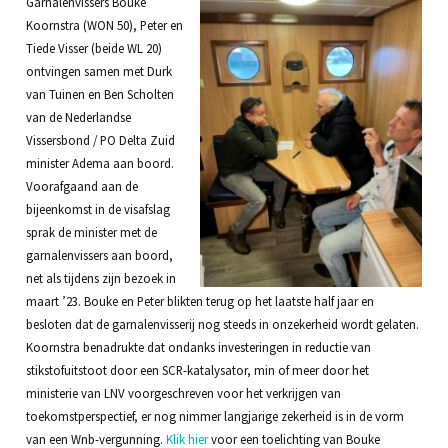
Garnalenvissers Bouke
Koornstra (WON 50), Peter en
Tiede Visser (beide WL 20)
ontvingen samen met Durk
van Tuinen en Ben Scholten
van de Nederlandse
Vissersbond / PO Delta Zuid
minister Adema aan boord.
Voorafgaand aan de
bijeenkomst in de visafslag
sprak de minister met de
garnalenvissers aan boord,
net als tijdens zijn bezoek in
maart ’23. Bouke en Peter blikten terug op het laatste half jaar en
besloten dat de garnalenvisserij nog steeds in onzekerheid wordt gelaten.
Koornstra benadrukte dat ondanks investeringen in reductie van
stikstofuitstoot door een SCR-katalysator, min of meer door het
ministerie van LNV voorgeschreven voor het verkrijgen van
toekomstperspectief, er nog nimmer langjarige zekerheid is in de vorm
van een Wnb-vergunning.
Klik hier
voor een toelichting van Bouke