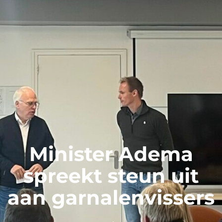
Minister Adema
spreekt steun uit
aan garnalenvissers