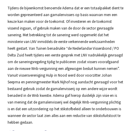
Tijdens de bijeenkomst benoemde Adema dat er een totaalpakket dient te
worden gepresenteerd aan garnalenvissers op basis waarvan men een
keuze kan maken voor de toekomst. Of investeren en de toekomst
vissend ingaan, of gebruik maken van de door de sector gevraagde
sanering. Met betrekking tot de sanering werd opgemerkt dat het
ministerie van LNV inmiddels de eerste verkennende werkzaamheden
heeft gestart. Van Tuinen benadrukte “de Nederlandse Vissersbond / PO
Delta Zuid heeft tijdens een eerste gesprek met LNV nadrukkelijk gevraagd
om de saneringsregeling tijdig te publiceren zodat vissers voorafgaand
aan de nieuwe Wnb-vergunning een afgewogen besluit kunnen nemen”.
Vanuit vissersvereniging Hulp in Nood werd door voorzitter Johan
Seepma en penningmeester Mark Nijhof nog aandacht gevraagd voor het
bestaand gebruik zodat de garnalenvisserij op een andere wijze wordt
benaderd in de Wnb kwestie. Adema gaf hierop duidelijk zijn visie en is
van mening dat de garnalenvisserij wel degelijk Wnb-vergunning plichtig
is en dat een uitzondering op het stikstofbeleid alleen te onderbouwen is
wanneer de sector laat zien alles aan een reductie van stikstofuitstoot te
hebben gedaan.