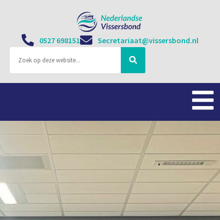
0527 698151
Secretariaat@vissersbond.nl