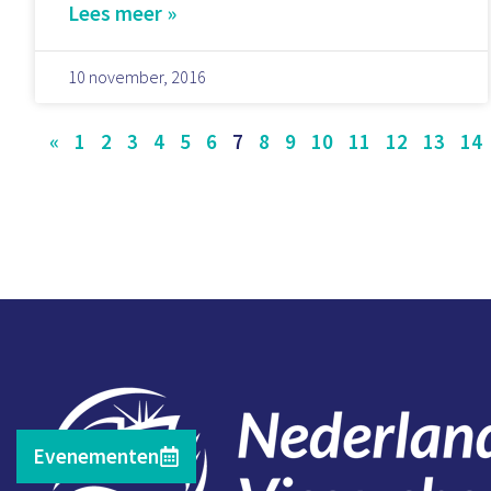
Lees meer »
10 november, 2016
«
1
2
3
4
5
6
7
8
9
10
11
12
13
14
Evenementen