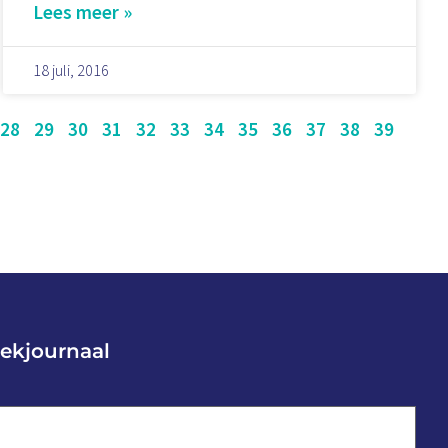
Lees meer »
18 juli, 2016
28
29
30
31
32
33
34
35
36
37
38
39
ekjournaal