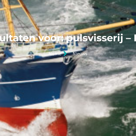
ltaten voor: pulsvisserij –
Home
Nieuws