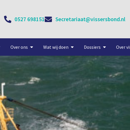
0527 698151
Secretariaat@vissersbond.nl
Over ons
Wat wij doen
Dossiers
Over vi