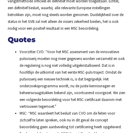
vangstmethode officieel en definitief moet worden toegestaan. Echter,
een definitief besluit, waarbij alle relevante Europese instellingen
betrokken zijn, moet nog steeds worden genomen. Duidelijkheid over de
status in het GVB zal niet alleen de vissers zekerheid bieden, het is ook
nodig voor een positief resultaat in een MSC beoordeling.
Quotes
Voorzitter CVO: “Voor het MSC assessment van de innovatieve
pulsvisserij moeten nog meer gegevens worden verzameld en ook
de regulering is nog niet volledig uitgekristalliseerd. Dat is in
hoofdlijn de uitkomst van het eerste MSC-puls-traject. Omdat de
pulsvisserij een nieuwe techniek is, is dat begrijpelijk. Het
onderzoeksprogramma wordt, nu de juiste kennisvragen en
beheersvraagstukken bekend zijn, voortvarend voorgezet. We zien
een volgende beoordeling voor het MSC-certificaat daarom met
vertrouwen tegemoet.”
MSC: “MSC waardeert het besluit van CVO om de feiten voor
zichzelf te laten spreken, ook nu in dit geval de concept
beoordeling geen aanbeveling tot certificering heeft opgeleverd.