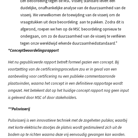
Een beoordeling tegen de MSC Visserij Standard levert een
duidelijke, onafhankelijke analyse van de duurzaamheid van de
visserij. We verwelkomen de toewijding van de visserij om de
vraagstukken uit deze beoordeling aan te pakken. Zodra dit is
afgerond, roepen we hen op de MSC beoordeling opnieuw te
ondergaan, om zo de duurzaamheid van de visserij te verifiëren
tegen onze wereldwijd erkende duurzaamheidsstandaard.”
*Conceptbeoordelingsrapport
Het nu gepubliceerde rapport betreft formeel gezien een concept. Bij
voortzetting van de certificeringsprocedure zou er in geval van een
aanbeveling voor certificering nu een publieke commentaarronde
plaatsvinden, waarna het concept in een definitieve rapportage wordt
omgezet. Het betekent dat op het huidige concept rapport nog geen input
is geleverd door MSC of door stakeholders.
**Pulsvisserij
Pulsvisserij is een innovatieve techniek met de zogeheten pulskor, waarbij
met korte elektrische stootjes de platvis wordt gestimuleerd zich uit de
bodem op te richten waarna deze vrij eenvoudig gevangen kan worden.