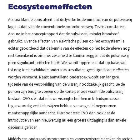
Ecosysteemeffecten
Acoura Marine constateert dat de fysieke bodemimpact van de pulsvisserij
lager is dan van de conventionele boomkorvisserij. Tevens constateert
Acoura in het conceptrapport dat de pulsvisserij minder brandstof
gebruikt. Over de effecten van elektrische pulsen op het ecosysteem is
echter geoordeeld dat de kennis van de effecten op het bodemleven nog
niet toereikend is om met zekerheid te kunnen zeggen dat de pulsvisserij
geen significante effecten heeft. Wel wordt opgemerkt dat op basis van
tot nog toe beschikbare onderzoeksresultaten geen significante effecten
worden verwacht. Naast aanvullend onderzoek wordt een langere
tijdserie van de verspreiding van de visserij noodzakelijk geacht. Beide
punten zijn terug te voeren op de korte periode waarin de pulsvisserij
bestaat. CVO stelt dat nieuwe visserijtechnieken in beleidsprocessen
tegenwoordig veel te bewijzen hebben vanwege de toegenomen
maatschappelijke aandacht. Hierdoor stelt CVO dan ook dat de
introductie van een nieuwe tuig nu een grotere uitdaging is dan enkele
decennia geleden.
Middels een onderzoeksprogramma en vangstregistratie denken de sector