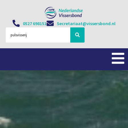
0527 698151
Secretariaat@vissersbond.nl