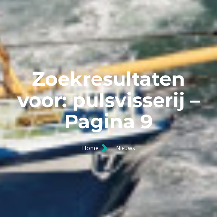
Zoekresultaten
voor: pulsvisserij –
Pagina 9
Home
Nieuws