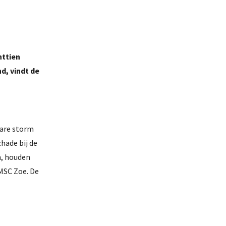
httien
d, vindt de
ware storm
hade bij de
n, houden
MSC Zoe. De