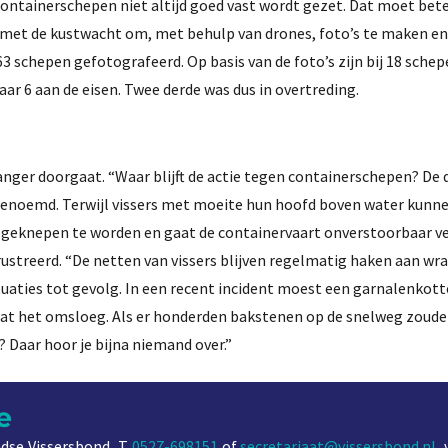
econtainerschepen niet altijd goed vast wordt gezet. Dat moet bete
met de kustwacht om, met behulp van drones, foto’s te maken en
 63 schepen gefotografeerd. Op basis van de foto’s zijn bij 18 sche
ar 6 aan de eisen. Twee derde was dus in overtreding.
langer doorgaat. “Waar blijft de actie tegen containerschepen? De 
genoemd. Terwijl vissers met moeite hun hoofd boven water kunn
oegeknepen te worden en gaat de containervaart onverstoorbaar ve
ustreerd. “De netten van vissers blijven regelmatig haken aan wr
tuaties tot gevolg. In een recent incident moest een garnalenkott
 het omsloeg. Als er honderden bakstenen op de snelweg zoude
? Daar hoor je bijna niemand over.”
e
dse Vissersbond, T
0527-698151
of
secretariaat@vissersbond.nl
,