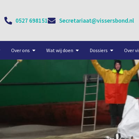
0527 698151
Secretariaat@vissersbond.nl
Over ons
Wat wij doen
Dossiers
Over vi