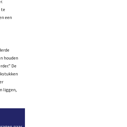
r.
 te
pen een
derde
en houden
rder.” De
akstukken
er
n liggen,
 vragen naar