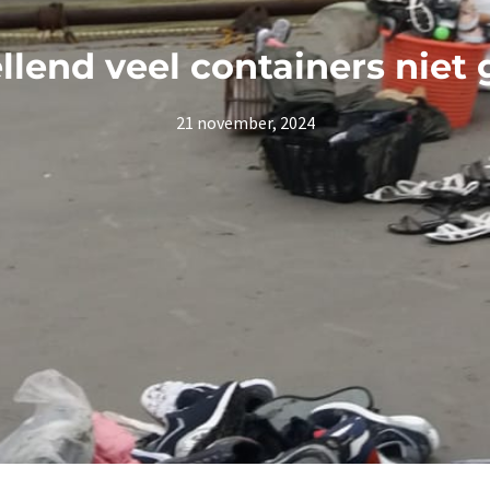
llend veel containers niet
21 november, 2024