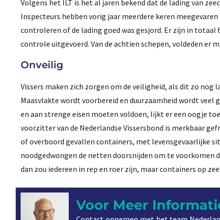
Volgens het ILT is het al jaren bekend dat de lading van ze
Inspecteurs hebben vorig jaar meerdere keren meegevaren 
controleren of de lading goed was gesjord. Er zijn in totaal
controle uitgevoerd. Van de achtien schepen, voldeden er ma
Onveilig
Vissers maken zich zorgen om de veiligheid, als dit zo nog 
Maasvlakte wordt voorbereid en duurzaamheid wordt veel 
en aan strenge eisen moeten voldoen, lijkt er een oogje t
voorzitter van de Nederlandse Vissersbond is merkbaar gefr
of overboord gevallen containers, met levensgevaarlijke si
noodgedwongen de netten doorsnijden om te voorkomen dat
dan zou iedereen in rep en roer zijn, maar containers op zee
Voor Meer Informati
Contact opnemen met het team Nederlan