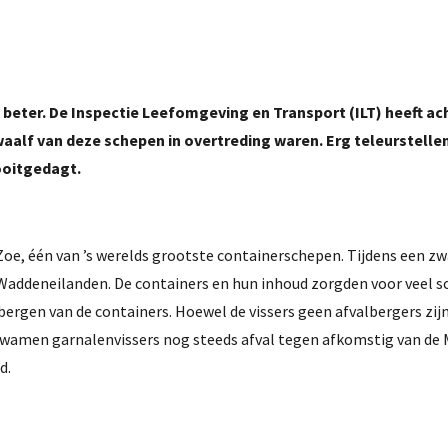
beter. De Inspectie Leefomgeving en Transport (ILT) heeft ac
alf van deze schepen in overtreding waren. Erg teleurstellen
ooitgedagt.
Zoe, één van ’s werelds grootste containerschepen. Tijdens een z
Waddeneilanden. De containers en hun inhoud zorgden voor veel sc
 bergen van de containers. Hoewel de vissers geen afvalbergers zij
 kwamen garnalenvissers nog steeds afval tegen afkomstig van de 
d.