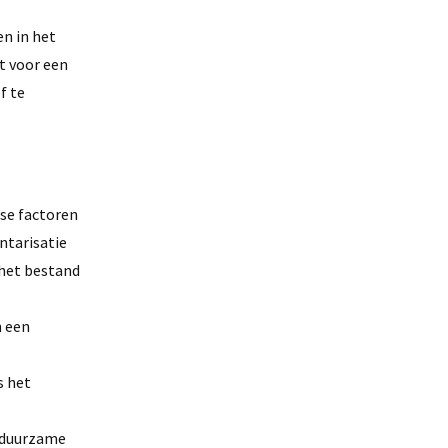
en in het
t voor een
f te
rse factoren
entarisatie
 het bestand
n een
s het
n duurzame