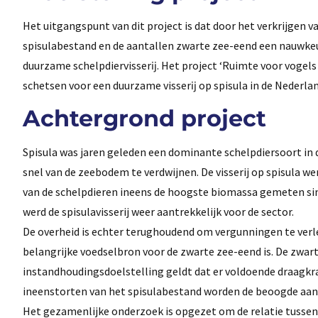
Het uitgangspunt van dit project is dat door het verkrijgen 
spisulabestand en de aantallen zwarte zee-eend een nauwke
duurzame schelpdiervisserĳ. Het project ‘Ruimte voor vogels
schetsen voor een duurzame visserĳ op spisula in de Nederla
Achtergrond project
Spisula was jaren geleden een dominante schelpdiersoort in 
snel van de zeebodem te verdwijnen. De visserij op spisula wer
van de schelpdieren ineens de hoogste biomassa gemeten sin
werd de spisulavisserij weer aantrekkelijk voor de sector.
De overheid is echter terughoudend om vergunningen te ver
belangrijke voedselbron voor de zwarte zee-eend is. De zwa
instandhoudingsdoelstelling geldt dat er voldoende draagkra
ineenstorten van het spisulabestand worden de beoogde aant
Het gezamenlijke onderzoek is opgezet om de relatie tussen