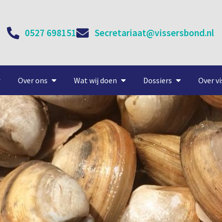
0527 698151
Secretariaat@vissersbond.nl
Over ons
Wat wij doen
Dossiers
Over vi