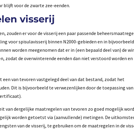
r blijft voor de zwarte zee-eenden.
en visserij
en, zouden er voor de visserij een paar passende beheersmaatrege
ng voor spisulavisserij binnen N2000-gebieden en in bijvoorbeel
unnen worden meegenomen dat er in (een bepaald deel van) de win
en, zodat de overwinterende eenden dan niet verstoord worden en
ot een van tevoren vastgelegd deel van dat bestand, zodat het
den. Dit is bĳvoorbeeld te verwezenlĳken door de toepassing van
rtificaat).
teit van dergelĳke maatregelen van tevoren zo goed mogelĳk wor
gelĳk worden getoetst via (aanvullende) metingen. De uitkomste
ngsten van de visserĳ, te gebruiken om de maatregelen in de viss