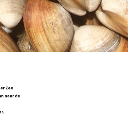
der Zee
n naar de
e
r.