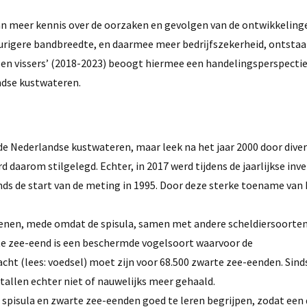
van meer kennis over de oorzaken en gevolgen van de ontwikkeling
urigere bandbreedte, en daarmee meer bedrĳfszekerheid, ontstaa
 en vissers’ (2018-2023) beoogt hiermee een handelingsperspectie
ndse kustwateren.
de Nederlandse kustwateren, maar leek na het jaar 2000 door dive
d daarom stilgelegd. Echter, in 2017 werd tijdens de jaarlijkse inv
ds de start van de meting in 1995. Door deze sterke toename van
lenen, mede omdat de spisula, samen met andere scheldiersoorte
rte zee-eend is een beschermde vogelsoort waarvoor de
cht (lees: voedsel) moet zijn voor 68.500 zwarte zee-eenden. Sind
allen echter niet of nauwelijks meer gehaald.
 spisula en zwarte zee-eenden goed te leren begrijpen, zodat ee