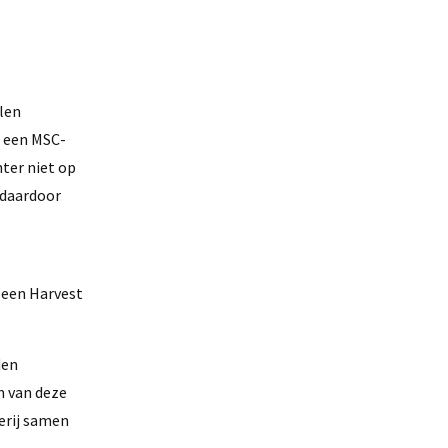
len
d een MSC-
ter niet op
 daardoor
 een Harvest
den
n van deze
erij samen