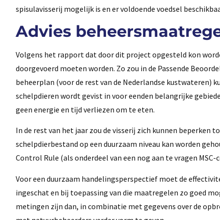
spisulavisserij mogelijk is en er voldoende voedsel beschikbaa
Advies beheersmaatregel
Volgens het rapport dat door dit project opgesteld kon word
doorgevoerd moeten worden. Zo zou in de Passende Beoordeli
beheerplan (voor de rest van de Nederlandse kustwateren) k
schelpdieren wordt gevist in voor eenden belangrĳke gebied
geen energie en tĳd verliezen om te eten.
In de rest van het jaar zou de visserĳ zich kunnen beperken t
schelpdierbestand op een duurzaam niveau kan worden gehou
Control Rule (als onderdeel van een nog aan te vragen MSC-ce
Voor een duurzaam handelingsperspectief moet de effectivi
ingeschat en bĳ toepassing van die maatregelen zo goed mo
metingen zĳn dan, in combinatie met gegevens over de opbre
met natuurbeheerders verder vorm te geven.