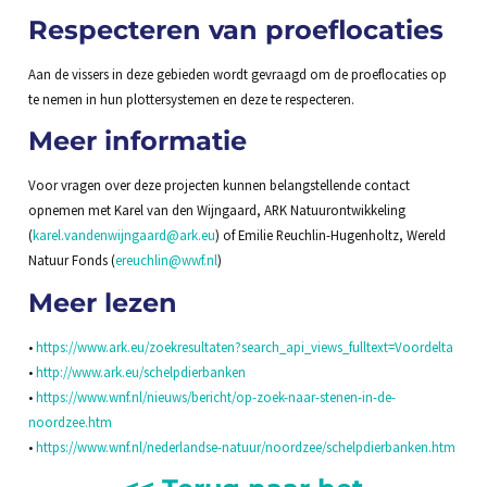
Respecteren van proeflocaties
Aan de vissers in deze gebieden wordt gevraagd om de proeflocaties op
te nemen in hun plottersystemen en deze te respecteren.
Meer informatie
Voor vragen over deze projecten kunnen belangstellende contact
opnemen met Karel van den Wijngaard, ARK Natuurontwikkeling
(
karel.vandenwijngaard@ark.eu
) of Emilie Reuchlin-Hugenholtz, Wereld
Natuur Fonds (
ereuchlin@wwf.nl
)
Meer lezen
•
https://www.ark.eu/zoekresultaten?search_api_views_fulltext=Voordelta
•
http://www.ark.eu/schelpdierbanken
•
https://www.wnf.nl/nieuws/bericht/op-zoek-naar-stenen-in-de-
noordzee.htm
•
https://www.wnf.nl/nederlandse-natuur/noordzee/schelpdierbanken.htm