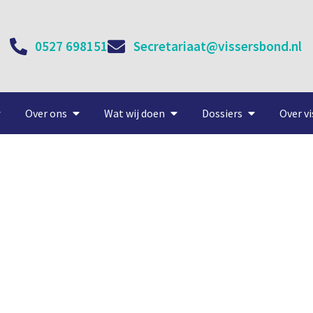
0527 698151
Secretariaat@vissersbond.nl
Over ons
Wat wij doen
Dossiers
Over vi