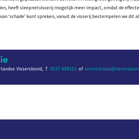
den, heeft sleepnetvisserij mogelijk meer impact, omdat de effect
e van ‘schade’ kunt spreken, vanuit de visserij bestempelen we dit a
ie
landse Vissersbond, T
0527-698151
of
secretariaat@vissersbond