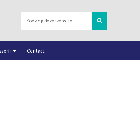
sserij
Contact