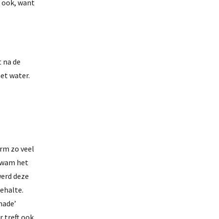
d ook, want
 na de
et water.
orm zo veel
 kwam het
werd deze
ehalte.
hade’
 treft ook