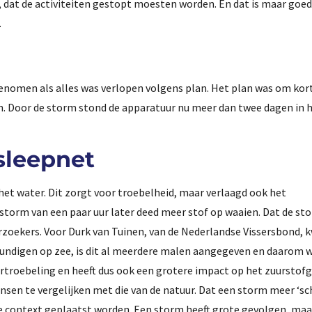
 dat de activiteiten gestopt moesten worden. En dat is maar goe
.
enomen als alles was verlopen volgens plan. Het plan was om kort
 Door de storm stond de apparatuur nu meer dan twee dagen in h
sleepnet
t water. Dit zorgt voor troebelheid, maar verlaagd ook het
 storm van een paar uur later deed meer stof op waaien. Dat de st
rzoekers. Voor Durk van Tuinen, van de Nederlandse Vissersbond,
skundigen op zee, is dit al meerdere malen aangegeven en daarom 
rtroebeling en heeft dus ook een grotere impact op het zuurstofg
nsen te vergelijken met die van de natuur. Dat een storm meer ‘sc
e context geplaatst worden. Een storm heeft grote gevolgen, maar