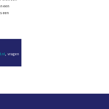
en een
ls een
.nl
, vragen