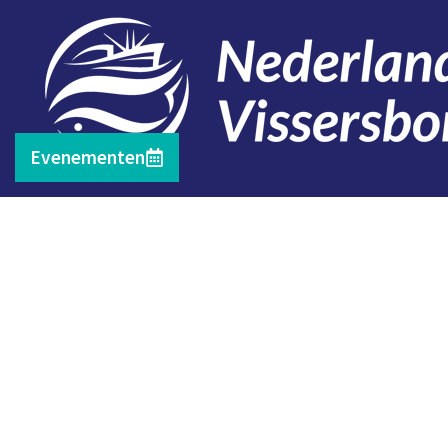
Evenementen
Contact
Telefoon: 0527 698151
E-mail: secretariaat@vissersbond.nl
Adres: Het spijk 20, 8321 WT Urk