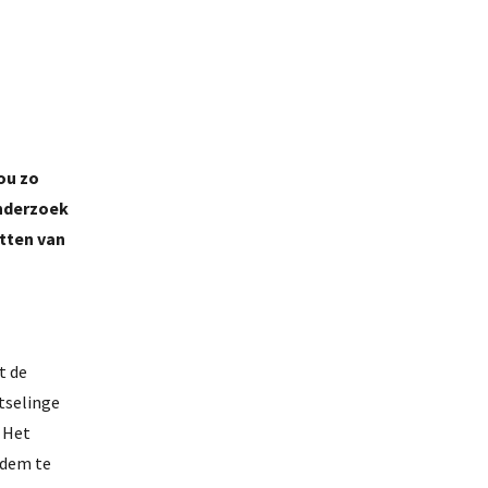
ou zo
onderzoek
tten van
t de
otselinge
 Het
odem te