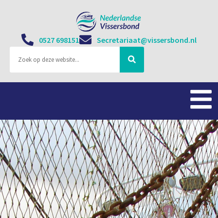
0527 698151
Secretariaat@vissersbond.nl