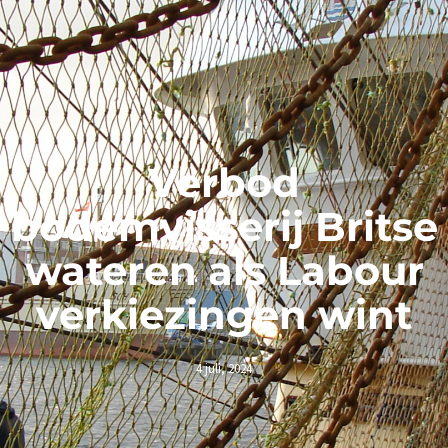
Verbod
bodemvisserij Britse
wateren als Labour
verkiezingen wint
4 juli, 2024