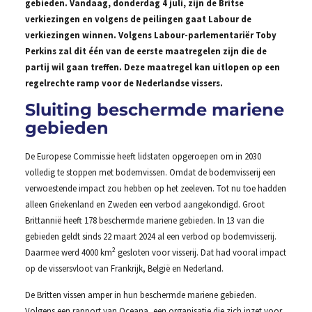
gebieden. Vandaag, donderdag 4 juli, zijn de Britse
verkiezingen en volgens de peilingen gaat Labour de
verkiezingen winnen. Volgens Labour-parlementariër Toby
Perkins zal dit één van de eerste maatregelen zijn die de
partij wil gaan treffen. Deze maatregel kan uitlopen op een
regelrechte ramp voor de Nederlandse vissers.
Sluiting beschermde mariene
gebieden
De Europese Commissie heeft lidstaten opgeroepen om in 2030
volledig te stoppen met bodemvissen. Omdat de bodemvisserij een
verwoestende impact zou hebben op het zeeleven. Tot nu toe hadden
alleen Griekenland en Zweden een verbod aangekondigd. Groot
Brittannië heeft 178 beschermde mariene gebieden. In 13 van die
gebieden geldt sinds 22 maart 2024 al een verbod op bodemvisserij.
2
Daarmee werd 4000 km
gesloten voor visserij. Dat had vooral impact
op de vissersvloot van Frankrijk, België en Nederland.
De Britten vissen amper in hun beschermde mariene gebieden.
Volgens een rapport van Oceana, een organisatie die zich inzet voor