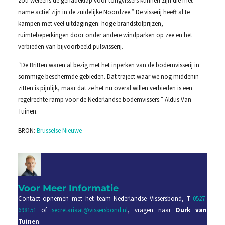
zou weleens de genadeklap voor tongvissers kunnen zijn die met
name actief zijn in de zuidelijke Noordzee.” De visserij heeft al te
kampen met veel uitdagingen: hoge brandstofprijzen,
ruimtebeperkingen door onder andere windparken op zee en het
verbieden van bijvoorbeeld pulsvisserij.
“De Britten waren al bezig met het inperken van de bodemvisserij in
sommige beschermde gebieden. Dat traject waar we nog middenin
zitten is pijnlijk, maar dat ze het nu overal willen verbieden is een
regelrechte ramp voor de Nederlandse bodemvissers.” Aldus Van
Tuinen.
BRON:
Brusselse Nieuwe
Voor Meer Informatie
Contact opnemen met het team Nederlandse Vissersbond, T
0527-
698151
of
secretariaat@vissersbond.nl
, vragen naar
Durk van
Tuinen
.