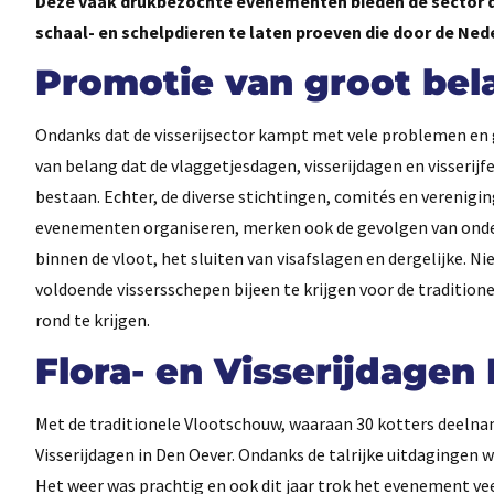
Deze vaak drukbezochte evenementen bieden de sector de k
schaal- en schelpdieren te laten proeven die door de Ne
Promotie van groot bel
Ondanks dat de visserijsector kampt met vele problemen en 
van belang dat de vlaggetjesdagen, visserijdagen en visserijf
bestaan. Echter, de diverse stichtingen, comités en verenigi
evenementen organiseren, merken ook de gevolgen van onde
binnen de vloot, het sluiten van visafslagen en dergelijke. Ni
voldoende vissersschepen bijeen te krijgen voor de traditi
rond te krijgen.
Flora- en Visserijdagen
Met de traditionele Vlootschouw, waaraan 30 kotters deeln
Visserijdagen in Den Oever. Ondanks de talrijke uitdagingen 
Het weer was prachtig en ook dit jaar trok het evenement ve