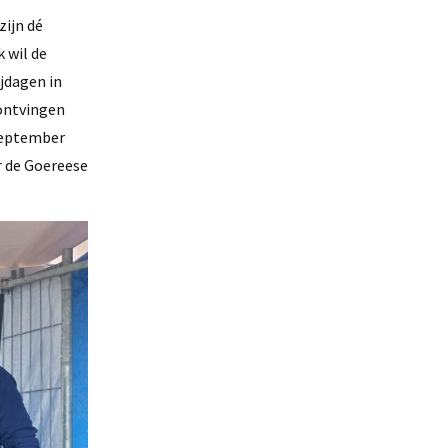
zijn dé
 wil de
jdagen in
 ontvingen
 september
 de Goereese