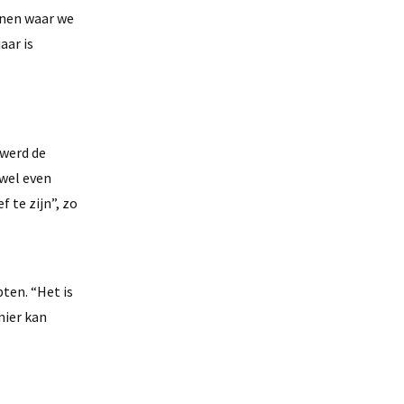
onen waar we
aar is
 werd de
 wel even
 te zijn”, zo
ten. “Het is
nier kan