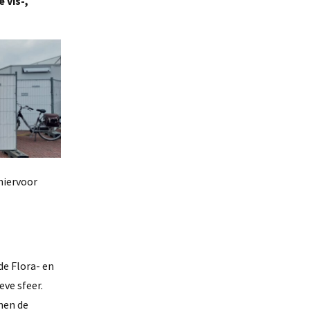
 vis-,
hiervoor
e Flora- en
ve sfeer.
nen de