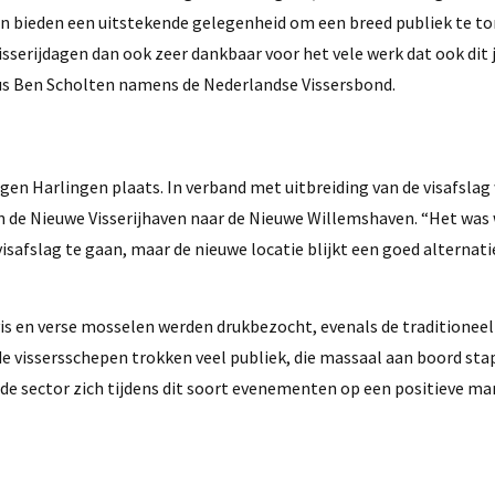
agen bieden een uitstekende gelegenheid om een breed publiek te t
Visserijdagen dan ook zeer dankbaar voor het vele werk dat ook dit j
dus Ben Scholten namens de Nederlandse Vissersbond.
en Harlingen plaats. In verband met uitbreiding van de visafslag
an de Nieuwe Visserijhaven naar de Nieuwe Willemshaven. “Het was
safslag te gaan, maar de nieuwe locatie blijkt een goed alternatief
s en verse mosselen werden drukbezocht, evenals de traditioneel
e vissersschepen trokken veel publiek, die massaal aan boord stap
de sector zich tijdens dit soort evenementen op een positieve ma