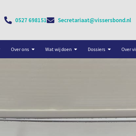
0527 698151
Secretariaat@vissersbond.nl
Over ons
Wat wij doen
Dossiers
Over vi