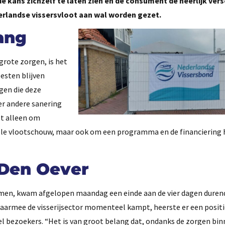
ans zichzelf te laten zien en de consument de heerlijk verse
derlandse vissersvloot aan wal worden gezet.
ang
grote zorgen, is het
eesten blijven
ngen die deze
r andere sanering
et alleen om
onele vlootschouw, maar ook om een programma en de financiering 
 Den Oever
amen, kwam afgelopen maandag een einde aan de vier dagen durend
waarmee de visserijsector momenteel kampt, heerste er een positie
el bezoekers. “Het is van groot belang dat, ondanks de zorgen bin