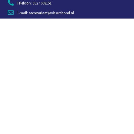
Telefoon: 0527 698151
E-mail: secretariaat@vissersbond.nl
Adres: Het spijk 20, 8321 WT Urk
Aanmelden voor weekjournaal