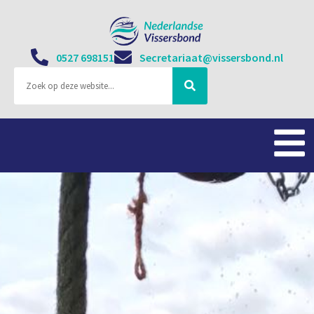
0527 698151
Secretariaat@vissersbond.nl