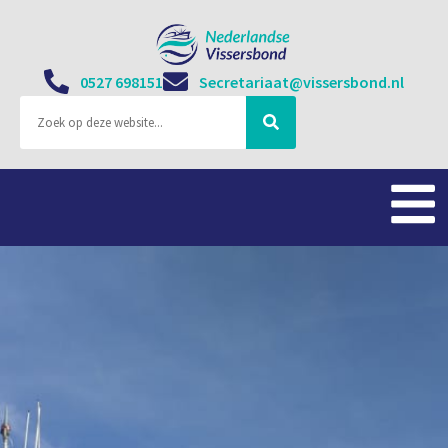
0527 698151
Secretariaat@vissersbond.nl