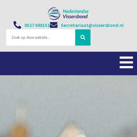
0527 698151
Secretariaat@vissersbond.nl