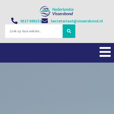
0527 698151
Secretariaat@vissersbond.nl