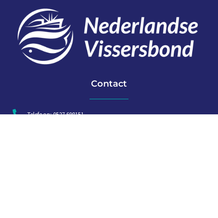
Contact
Telefoon: 0527 698151
E-mail: secretariaat@vissersbond.nl
Adres: Het spijk 20, 8321 WT Urk
Aanmelden voor weekjournaal