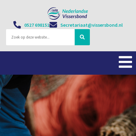
0527 698151
Secretariaat@vissersbond.nl