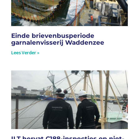
Einde brievenbusperiode
garnalenvisserij Waddenzee
Lees Verder »
ILT hervat C188-inspecties op niet-