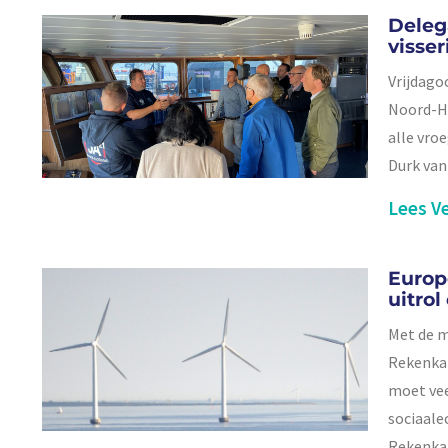
Deleg
visser
Vrijdago
Noord-Ho
alle vro
Durk van
Lees Ve
Europ
uitrol
Met de m
Rekenkam
moet vee
sociaale
Rekenk