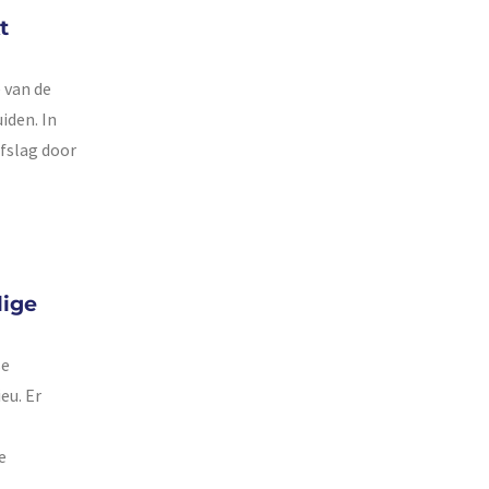
t
 van de
iden. In
afslag door
lige
se
eu. Er
e