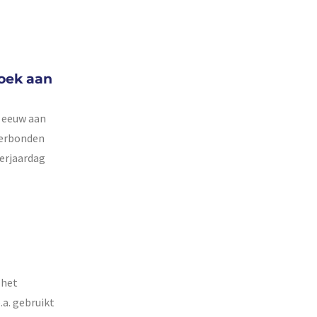
boek aan
e eeuw aan
verbonden
verjaardag
 het
a. gebruikt