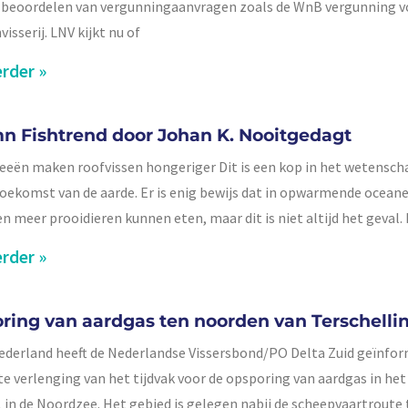
 beoordelen van vergunningaanvragen zoals de WnB vergunning v
isserij. LNV kijkt nu of
rder »
n Fishtrend door Johan K. Nooitgedagt
eeën maken roofvissen hongeriger Dit is een kop in het wetensc
toekomst van de aarde. Er is enig bewijs dat in opwarmende ocean
en meer prooidieren kunnen eten, maar dit is niet altijd het geval. 
rder »
ring van aardgas ten noorden van Terschelli
ederland heeft de Nederlandse Vissersbond/PO Delta Zuid geïnfo
te verlenging van het tijdvak voor de opsporing van aardgas in het
in de Noordzee. Het gebied is gelegen nabij de scheepvaartroute