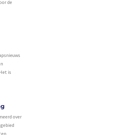
oor de
hapsnieuws
en
Het is
ng
rmeerd over
 gebied
 ten