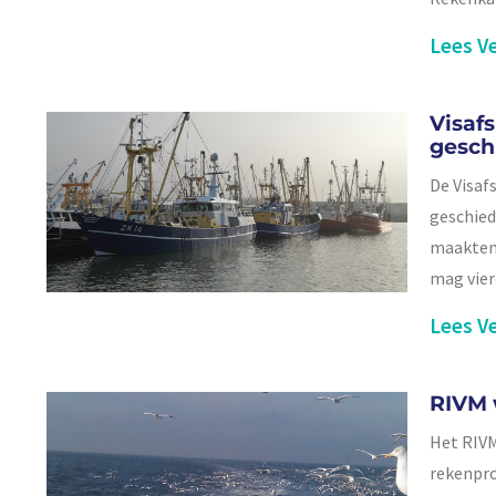
Lees Ve
Visaf
gesch
De Visaf
geschied
maakten 
mag vier
Lees Ve
RIVM 
Het RIVM
rekenpro