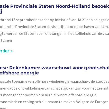
atie Provinciale Staten Noord-Holland bezoek
ij
chtend 15 september bezocht op initiatief van JA 21 een delegatie
llandse Provinciale Staten de visserijsector op de haven van IJmu
egte werden de Statenleden ontvangen in het koffiehuis van de vis
 Tuinen
rder »
ese Rekenkamer waarschuwt voor grootscha
 offshore energie
assale toename van offshore windenergie waarschuwt de Europe
er dat de ontwikkeling ervan schadelijk kan zijn voor het zeemili
l meer gedaan worden om hernieuwbare offshore-energie
conomisch en ecologisch duurzaam te maken. Volgens de Europes
amer