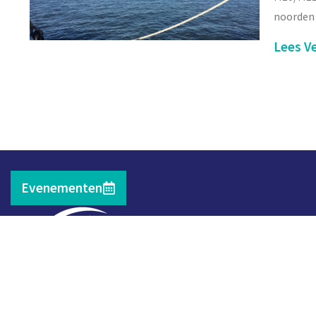
noorden 
Lees Ve
Evenementen