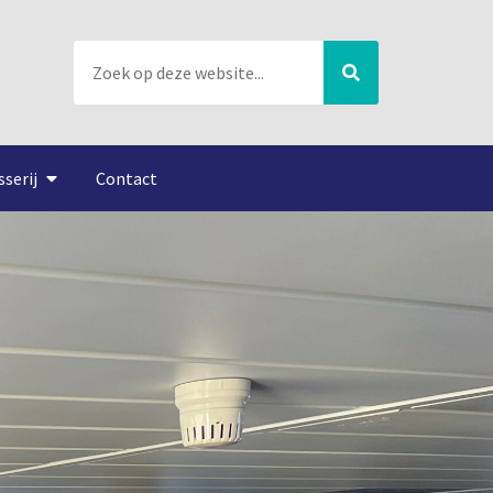
sserij
Contact