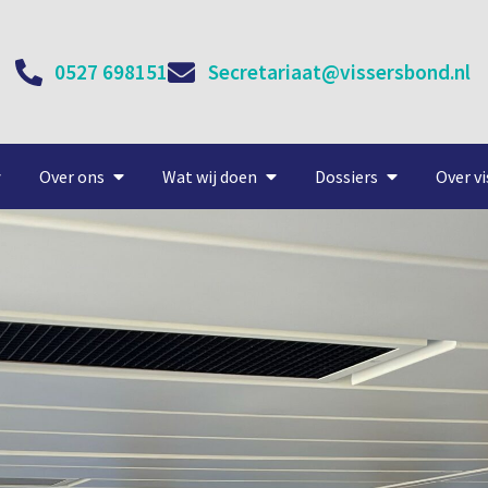
0527 698151
Secretariaat@vissersbond.nl
Over ons
Wat wij doen
Dossiers
Over vi