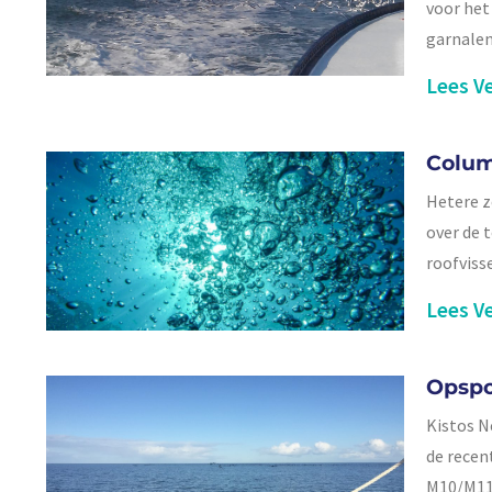
voor het
garnalenv
Lees Ve
Colum
Hetere z
over de 
roofviss
Lees Ve
Opspo
Kistos N
de recen
M10/M11 