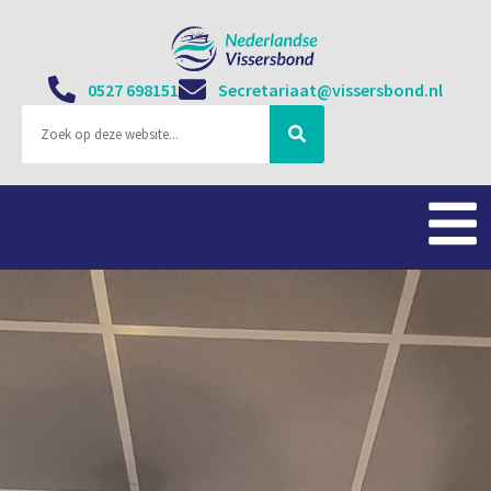
0527 698151
Secretariaat@vissersbond.nl