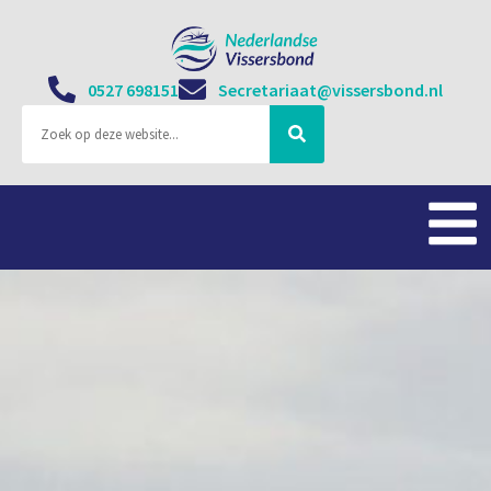
0527 698151
Secretariaat@vissersbond.nl