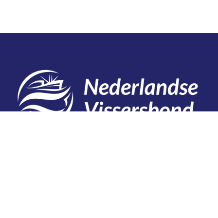
Contact
Telefoon: 0527 698151
E-mail: secretariaat@vissersbond.nl
Adres: Het spijk 20, 8321 WT Urk