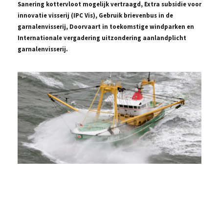
Sanering kottervloot mogelijk vertraagd, Extra subsidie voor
innovatie visserij (IPC Vis), Gebruik brievenbus in de
garnalenvisserij, Doorvaart in toekomstige windparken en
Internationale vergadering uitzondering aanlandplicht
garnalenvisserij.
De