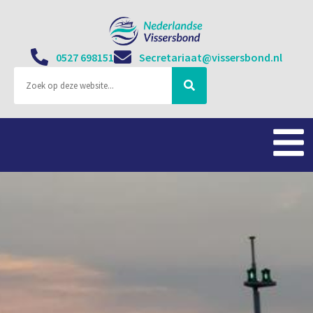
0527 698151
Secretariaat@vissersbond.nl