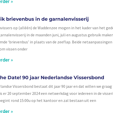
rder »
ik brievenbus in de garnalenvisserij
vissers op (alléén) de Waddenzee mogen in het kader van het ge
garnalenvisserij in de maanden juni, juli en augustus gebruik make
de ‘brievenbus’ in plaats van de zeeflap. Beide netaanpassingen 
om vissen onder
rder »
the Date! 90 jaar Nederlandse Vissersbond
landse Vissersbond bestaat dit jaar 90 jaar en dat willen we graag 
s er 20 september 2024 een netwerkdag voor iedereen in de visseri
egint rond 15:00u op het kantoor en zal bestaan uit een
rder »