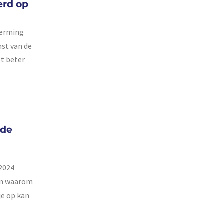
erd op
herming
st van de
t beter
 de
 2024
gen waarom
je op kan