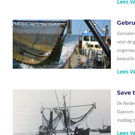
Lees Ve
Gebru
Garnalen
voor de 
zogenaam
bedoeld 
Lees Ve
Save 
De Neder
Daarom i
middag b
Lees Ve