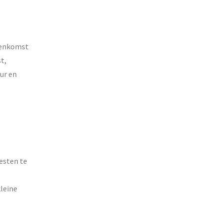
jeenkomst
t,
ur en
esten te
leine