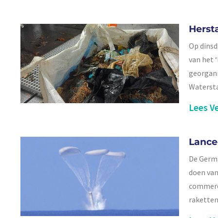
Herst
Op dinsd
van het 
georgani
Waterst
Lees Ve
Lance
De Germa
doen van
commerci
raketten