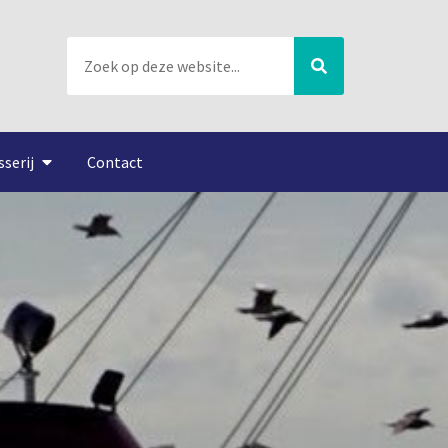
sserij
Contact