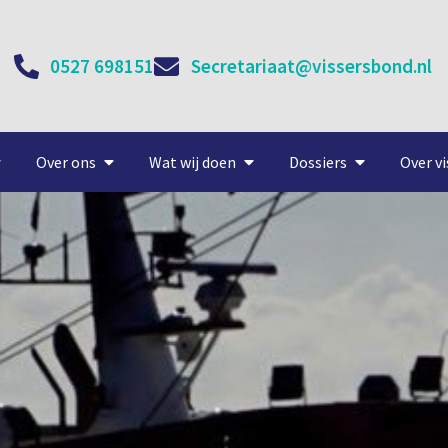
0527 698151
Secretariaat@vissersbond.nl
Over ons
Wat wij doen
Dossiers
Over vi