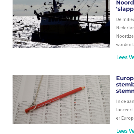
Noord
‘slap
De milie
Nederlan
Noordzee
worden b
Lees Ve
Europ
stemb
stem
In de aa
lanceert
er Europ
Lees Ve