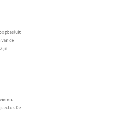
doogbesluit
n van de
zijn
vieren.
jsector. De