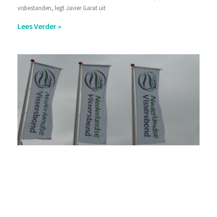
visbestanden, legt Javier Garat uit
Lees Verder »
He
we
he
Vi
on