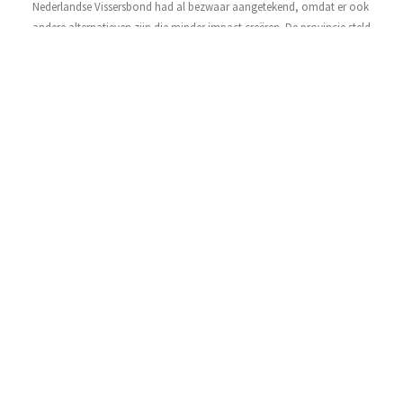
Nederlandse Vissersbond had al bezwaar aangetekend, omdat er ook
andere alternatieven zijn die minder impact creëren. De provincie stelde in he
milieueffectrapport dat de geplande voorziening
Lees Verder »
Contact