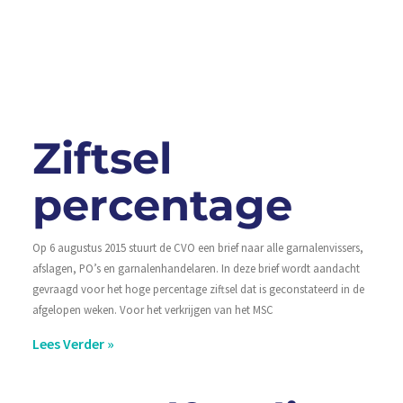
me
zo
ku
Le
Ziftsel
percentage
Op 6 augustus 2015 stuurt de CVO een brief naar alle garnalenvissers,
afslagen, PO’s en garnalenhandelaren. In deze brief wordt aandacht
gevraagd voor het hoge percentage ziftsel dat is geconstateerd in de
afgelopen weken. Voor het verkrijgen van het MSC
Lees Verder »