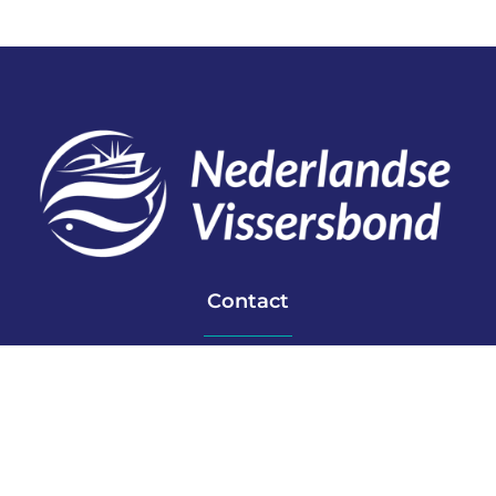
Contact
Telefoon: 0527 698151
E-mail: secretariaat@vissersbond.nl
Adres: Het spijk 20, 8321 WT Urk