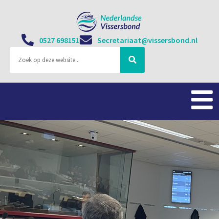
0527 698151
Secretariaat@vissersbond.nl