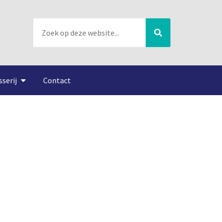
sserij
Contact
 geborgen