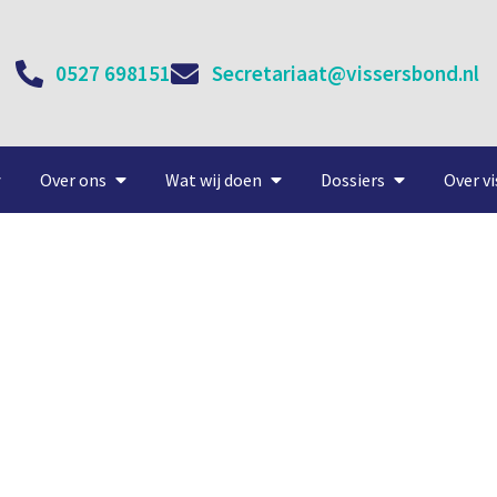
0527 698151
Secretariaat@vissersbond.nl
Over ons
Wat wij doen
Dossiers
Over vi
sannat’ na kapseizen snel