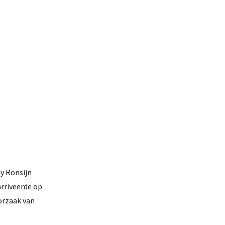
y Ronsijn
arriveerde op
orzaak van