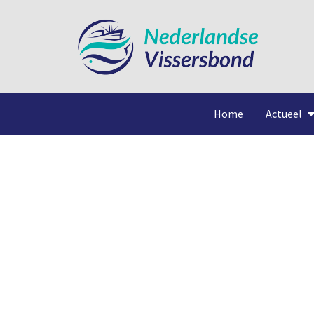
Home
Actueel
Z 582 ‘A